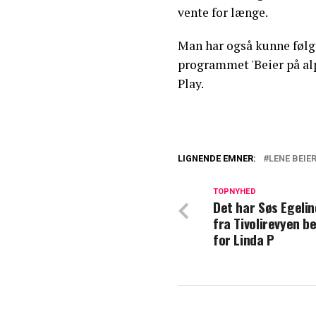
vente for længe.
Man har også kunne følge 
programmet 'Beier på alp
Play.
LIGNENDE EMNER:
LENE BEIE
Lene Beier har f
alle
TOPNYHED
Det har Søs Egelin
fra Tivolirevyen b
Lene Beier slår d
for Linda P