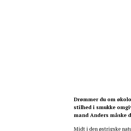
Drømmer du om økolog
stilhed i smukke omgi
mand Anders måske det
Midt i den østrigske natu