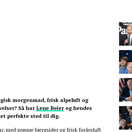
isk morgenmad, frisk alpeluft og
velser? Så har
Lene Beier
og hendes
 perfekte sted til dig.
r, med grønne bjergsider og frisk forårsluft