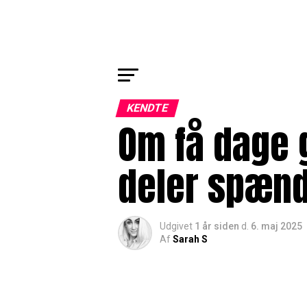
KENDTE
Om få dage g
deler spæn
Udgivet
1 år siden
d.
6. maj 2025
Af
Sarah S