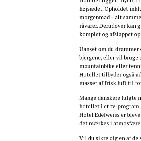
Hotellet ligger i byen Itt
højsædet. Opholdet ink
morgenmad – alt sammen
råvarer. Derudover kan g
komplet og afslappet op
Uanset om du drømmer o
bjergene, eller vil brug
mountainbike eller tennis
Hotellet tilbyder også a
masser af frisk luft til f
Mange danskere fulgte m
hotellet i et tv-program
Hotel Edelweiss er blevet
det mærkes i atmosfære
Vil du sikre dig en af de 