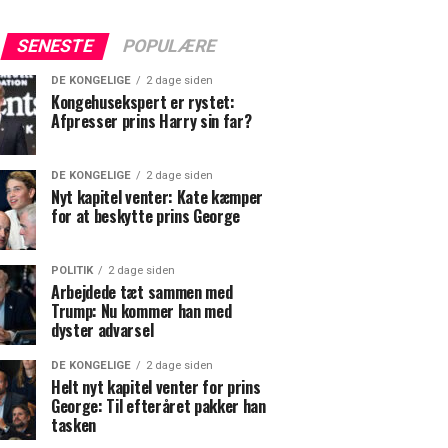
SENESTE
POPULÆRE
DE KONGELIGE
2 dage siden
Kongehusekspert er rystet:
Afpresser prins Harry sin far?
DE KONGELIGE
2 dage siden
Nyt kapitel venter: Kate kæmper
for at beskytte prins George
POLITIK
2 dage siden
Arbejdede tæt sammen med
Trump: Nu kommer han med
dyster advarsel
DE KONGELIGE
2 dage siden
Helt nyt kapitel venter for prins
George: Til efteråret pakker han
tasken