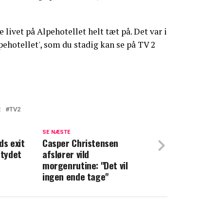
livet på Alpehotellet helt tæt på. Det var i
ehotellet', som du stadig kan se på TV 2
R
TV2
ået nok: Nu forklarer hun sig en gang for
SE NÆSTE
ds exit
Casper Christensen
etydet
afslører vild
et helt fast: TV 2 betaler ikke
morgenrutine: "Det vil
ingen ende tage"