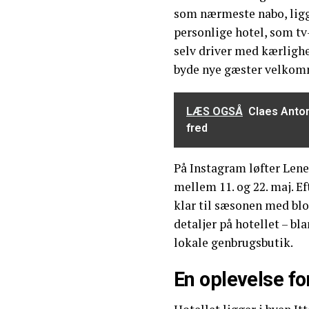
som nærmeste nabo, ligge
personlige hotel, som t
selv driver med kærlighe
byde nye gæster velkom
LÆS OGSÅ
Claes Anton
fred
På Instagram løfter Lene 
mellem 11. og 22. maj. Ef
klar til sæsonen med blo
detaljer på hotellet – bl
lokale genbrugsbutik.
En oplevelse fo