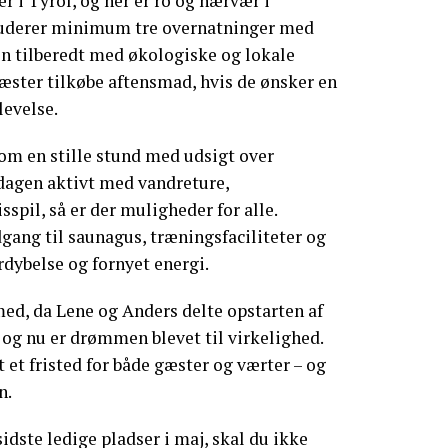
er i Tyrol, og her er ro og nærvær i
luderer minimum tre overnatninger med
 tilberedt med økologiske og lokale
æster tilkøbe aftensmad, hvis de ønsker en
levelse.
m en stille stund med udsigt over
e dagen aktivt med vandreture,
spil, så er der muligheder for alle.
dgang til saunagus, træningsfaciliteter og
ordybelse og fornyet energi.
ed, da Lene og Anders delte opstarten af
, og nu er drømmen blevet til virkelighed.
 et fristed for både gæster og værter – og
n.
sidste ledige pladser i maj, skal du ikke