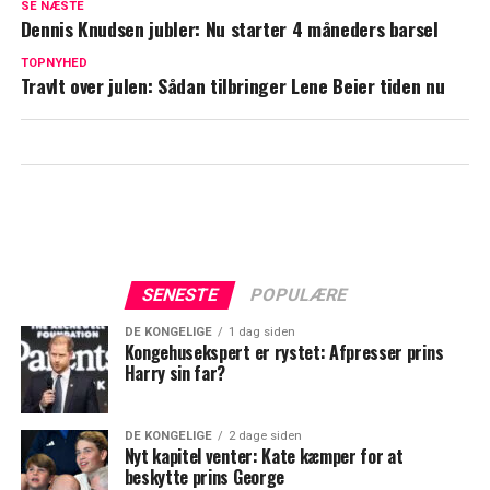
SE NÆSTE
Mygind
Dennis Knudsen jubler: Nu starter 4 måneders barsel
Nu deler Peter Mygind flere detaljer om
TOPNYHED
Travlt over julen: Sådan tilbringer Lene Beier tiden nu
Jytte Abildstrøms bisættelse: Her skal det
ske
SENESTE
POPULÆRE
DE KONGELIGE
1 dag siden
Kongehusekspert er rystet: Afpresser prins
Harry sin far?
DE KONGELIGE
2 dage siden
Nyt kapitel venter: Kate kæmper for at
beskytte prins George