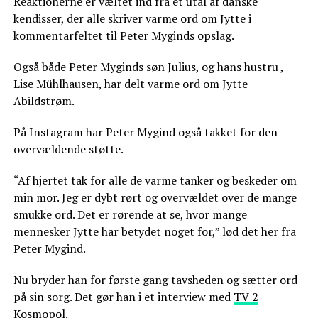
Reaktionerne er væltet ind fra et utal af danske
kendisser, der alle skriver varme ord om Jytte i
kommentarfeltet til Peter Myginds opslag.
Også både Peter Myginds søn Julius, og hans hustru ,
Lise Mühlhausen, har delt varme ord om Jytte
Abildstrøm.
På Instagram har Peter Mygind også takket for den
overvældende støtte.
“Af hjertet tak for alle de varme tanker og beskeder om
min mor. Jeg er dybt rørt og overvældet over de mange
smukke ord. Det er rørende at se, hvor mange
mennesker Jytte har betydet noget for,” lød det her fra
Peter Mygind.
Nu bryder han for første gang tavsheden og sætter ord
på sin sorg. Det gør han i et interview med
TV 2
Kosmopol
.