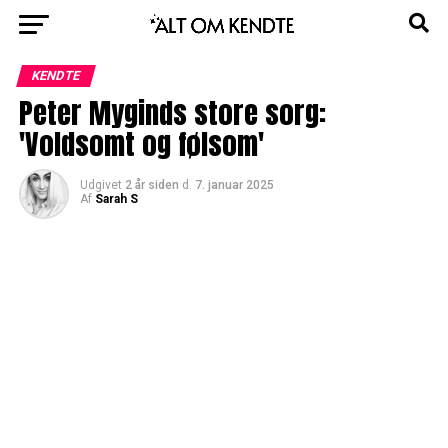
KENDTE
Peter Myginds store sorg:
'Voldsomt og følsom'
Udgivet
2 år siden
d.
7. januar 2025
Af
Sarah S