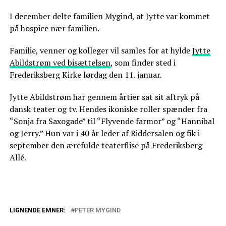
I december delte familien Mygind, at Jytte var kommet
på hospice nær familien.
Familie, venner og kolleger vil samles for at hylde
Jytte
Abildstrøm ved bisættelsen
, som finder sted i
Frederiksberg Kirke lørdag den 11. januar.
Jytte Abildstrøm har gennem årtier sat sit aftryk på
dansk teater og tv. Hendes ikoniske roller spænder fra
“Sonja fra Saxogade” til “Flyvende farmor” og “Hannibal
og Jerry.” Hun var i 40 år leder af Riddersalen og fik i
september den ærefulde teaterflise på Frederiksberg
Allé.
LIGNENDE EMNER:
PETER MYGIND
TV 2 med trist melding: Slut med Peter