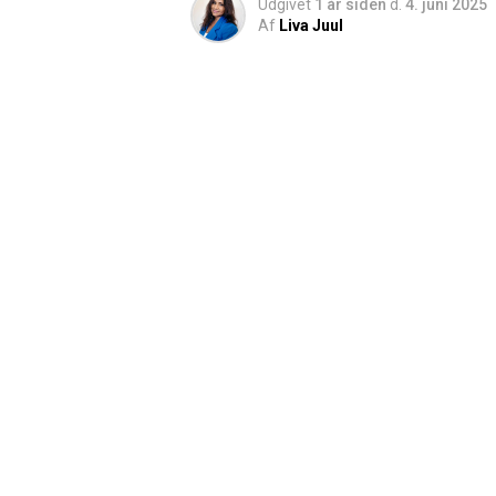
Udgivet
1 år siden
d.
4. juni 2025
Af
Liva Juul