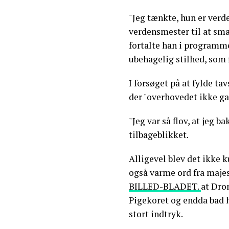
"Jeg tænkte, hun er verde
verdensmester til at smal
fortalte han i programme
ubehagelig stilhed, som fi
I forsøget på at fylde ta
der "overhovedet ikke g
"Jeg var så flov, at jeg b
tilbageblikket.
Alligevel blev det ikke
også varme ord fra majest
BILLED-BLADET.
at Dro
Pigekoret og endda bad h
stort indtryk.