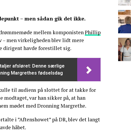
depunkt – men sådan gik det ikke.
et drømmemøde mellem komponisten
Phillip
 – men virkeligheden blev lidt mere
 dirigent havde forestillet sig.
aljer afsløret: Denne særlige
ronning Margrethes fødselsdag
ulle til audiens på slottet for at takke for
e modtaget, var han sikker på, at han
nnem mødet med Dronning Margrethe.
rtalte i ”Aftenshowet” på DR, blev det langt
havde håbet.