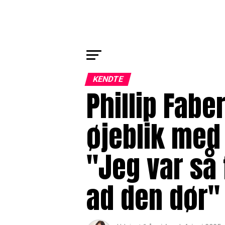
KENDTE
Phillip Fab
øjeblik med
"Jeg var så 
ad den dør"