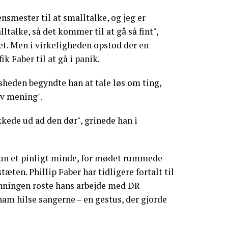
nsmester til at smalltalke, og jeg er
ltalke, så det kommer til at gå så fint",
t. Men i virkeligheden opstod der en
k Faber til at gå i panik.
vsheden begyndte han at tale løs om ting,
av mening".
akkede ud ad den dør", grinede han i
 kun et pinligt minde, for mødet rummede
æten. Phillip Faber har tidligere fortalt til
nningen roste hans arbejde med DR
am hilse sangerne – en gestus, der gjorde