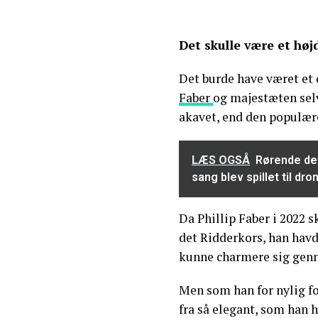
Det skulle være et høj
Det burde have været 
Faber
og majestæten selv
akavet, end den populære
LÆS OGSÅ
Rørende det
sang blev spillet til d
Da Phillip Faber i 2022 sk
det Ridderkors, han havd
kunne charmere sig ge
Men som han for nylig fo
fra så elegant, som han 