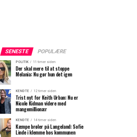
SENESTE
POPULÆRE
POLITIK
11 timer siden
Der skal mere til at stoppe
Melania: Nu gør hun det igen
KENDTE
12 timer siden
Trist nyt for Keith Urban: Nu er
Nicole Kidman videre med
mangemillionær
KENDTE
14 timer siden
Kæmpe brøler på Langeland: Sofie
Linde i klemme hos kommunen