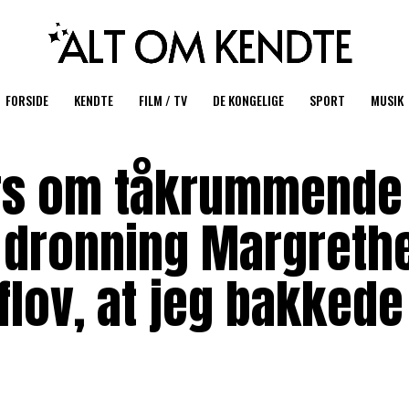
FORSIDE
KENDTE
FILM / TV
DE KONGELIGE
SPORT
MUSIK
ers om tåkrummende
 dronning Margreth
flov, at jeg bakkede