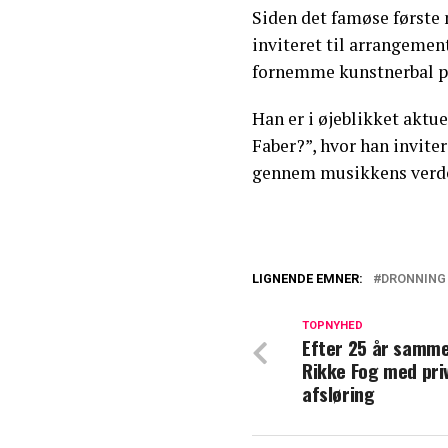
Siden det famøse første 
inviteret til arrangemen
fornemme kunstnerbal på 
Han er i øjeblikket aktue
Faber?”, hvor han invite
gennem musikkens verd
LIGNENDE EMNER:
DRONNING
Phillip Faber af
Margrethe
TOPNYHED
Efter 25 år samme
Rikke Fog med pri
Pressemeddelelse
afsløring
for dronning Ma