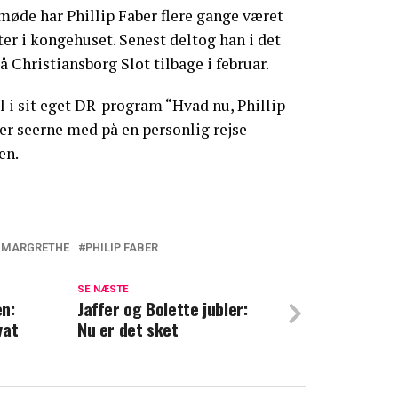
møde har Phillip Faber flere gange været
ter i kongehuset. Senest deltog han i det
Christiansborg Slot tilbage i februar.
l i sit eget DR-program “Hvad nu, Phillip
rer seerne med på en personlig rejse
en.
 MARGRETHE
PHILIP FABER
slører fascinerende detalje om dronning
SE NÆSTE
n:
Jaffer og Bolette jubler:
vat
Nu er det sket
 overrasker: Nytårsaften er sidste gang
rgrethe