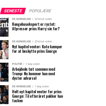
SENESTE
POPULÆRE
DE KONGELIGE
22 timer siden
Kongehusekspert er rystet:
Afpresser prins Harry sin far?
DE KONGELIGE
23 timer siden
Nyt kapitel venter: Kate kæmper
for at beskytte prins George
POLITIK
1 dag siden
Arbejdede tæt sammen med
Trump: Nu kommer han med
dyster advarsel
DE KONGELIGE
1 dag siden
Helt nyt kapitel venter for prins
George: Til efteråret pakker han
tasken