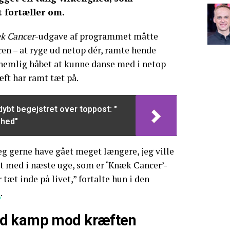
t fortæller om.
k Cancer
-udgave af programmet måtte
en – at ryge ud netop dér, ramte hende
 nemlig håbet at kunne danse med i netop
æft har ramt tæt på.
 dybt begejstret over toppost: "
ghed"
jeg gerne have gået meget længere, jeg ville
t med i næste uge, som er ‘Knæk Cancer’-
 tæt inde på livet,” fortalte hun i den
R
.
d kamp mod kræften