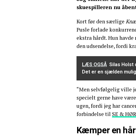
skuespilleren nu åben
Kort før den særlige
Knæ
Pusle forlade konkurrenc
ekstra hårdt. Hun havde
den udsendelse, fordi kr
LÆS OGSÅ
Silas Holst
Det er en sjælden muli
“Men selvfølgelig ville 
specielt gerne have være
ugen, fordi jeg har cancer
forbindelse til
SE & HØ
Kæmper en hår