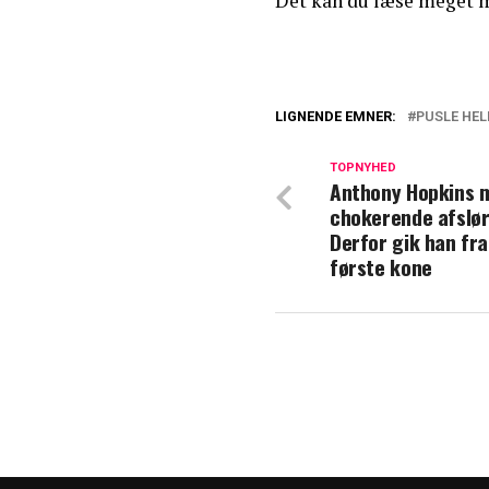
Det kan du læse meget
LIGNENDE EMNER:
PUSLE HE
Efter mange års
stjerne sin datt
TOPNYHED
Anthony Hopkins 
chokerende afslør
En helt særlig t
Derfor gik han fra
første kone