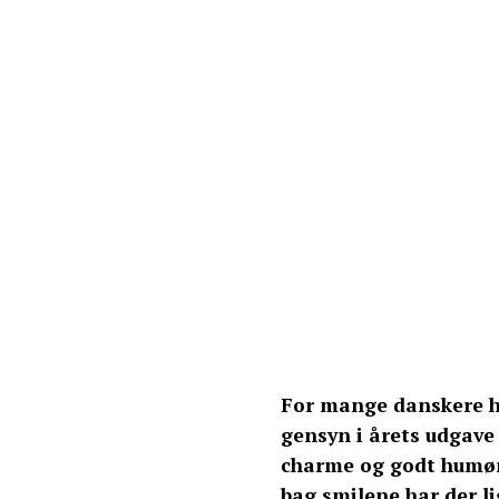
For mange danskere h
gensyn i årets udgave
charme og godt humør
bag smilene har der l