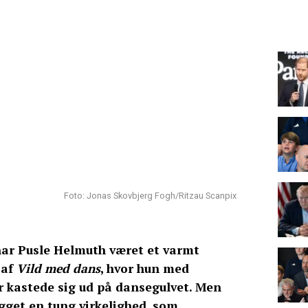
Foto: Jonas Skovbjerg Fogh/Ritzau Scanpix
ar Pusle Helmuth været et varmt
 af
Vild med dans
, hvor hun med
 kastede sig ud på dansegulvet. Men
igget en tung virkelighed, som