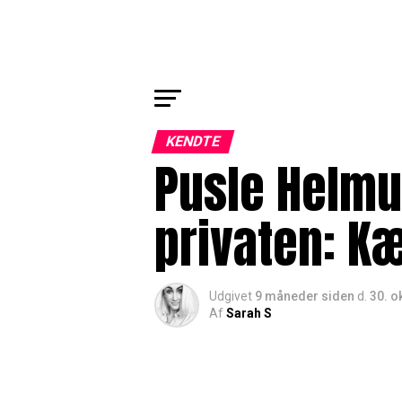
KENDTE
Pusle Helmu
privaten: 
Udgivet
9 måneder siden
d.
30. o
Af
Sarah S