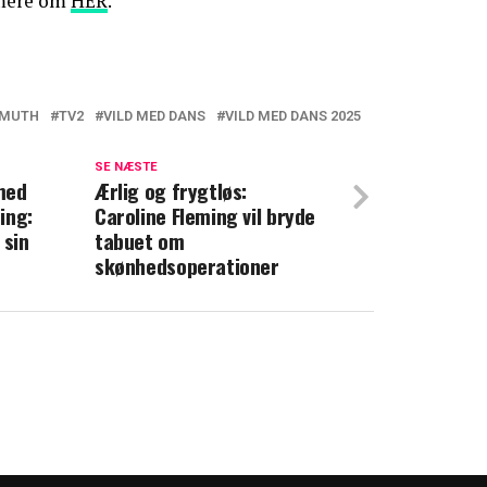
 mere om
HER
.
LMUTH
TV2
VILD MED DANS
VILD MED DANS 2025
 venten: Nu opfylder Vild med dans-
ers store drøm
SE NÆSTE
med
Ærlig og frygtløs:
ing:
Caroline Fleming vil bryde
id: Morten Kjeldgaard deler rørende video
 sin
tabuet om
skønhedsoperationer