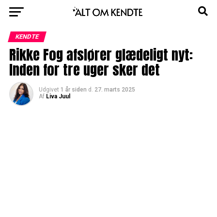
KENDTE
Rikke Fog afslører glædeligt nyt:
Inden for tre uger sker det
Udgivet
1 år siden
d.
27. marts 2025
Af
Liva Juul