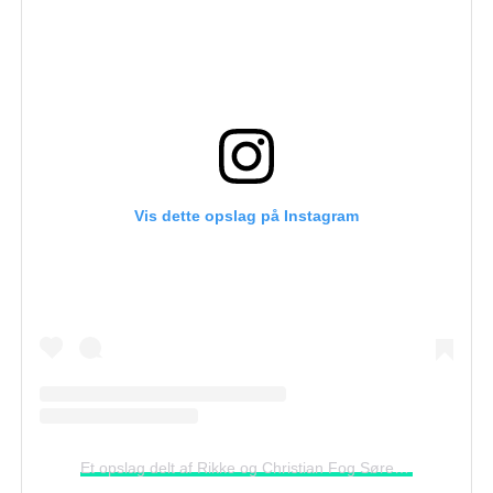
Vis dette opslag på Instagram
Et opslag delt af Rikke og Christian Fog Sørensen (@fog_antik_og_design)