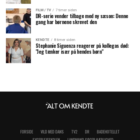
FILM / TV
7 timer siden
DR-serie vender tilbage med ny sæson: Denne
gang har børnene skrevet den
KENDTE
8 timer siden
Stephanie Siguenza reagerer på kollegas død:
"Jeg tænker især på hendes børn"
FORSIDE
VILD MED DANS
TV2
DR
BADEHOTELLET
SYGEPLEJESKOLEN
LANDMAND SØGER KÆRLIGHED