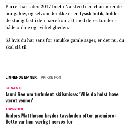
Parret har siden 2017 boet i Næstved i en charmerende
bungalow, og selvom der ikke er en fysisk butik, holder
de stadig fast i den nære kontakt med deres kunder –
både online og i virkeligheden.
Så hvis du har sans for smukke gamle sager, er det nu, du
skal slå til.
LIGNENDE EMNER:
RIKKE FOG
Hemmelighedsfulde Ulrich Thomsen: Det
SE NÆSTE
skal der ske i 2025
Janni Ree om turbulent skilsmisse: 'Ville da helst have
været venner'
Overraskende afsløring: Så lidt tjener
Janni Ree
TOPNYHED
Anders Matthesen bryder tavsheden efter præmiere:
Dette var han særligt nervøs for