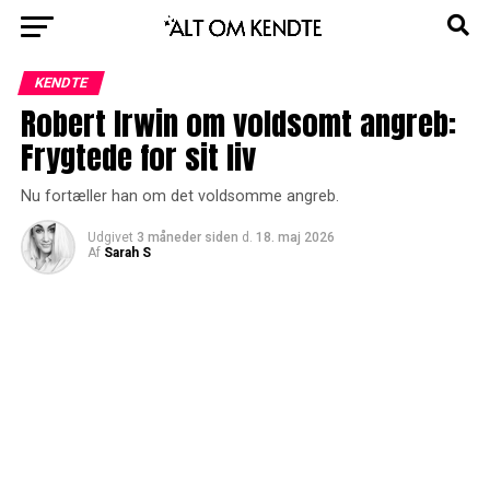
KENDTE
Robert Irwin om voldsomt angreb:
Frygtede for sit liv
Nu fortæller han om det voldsomme angreb.
Udgivet
3 måneder siden
d.
18. maj 2026
Af
Sarah S