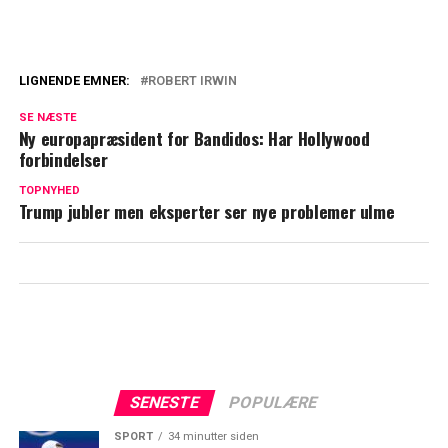
LIGNENDE EMNER:
ROBERT IRWIN
Rygterne svirrer: Kærligheden blomstrer
SE NÆSTE
mellem Vild med dans-stjerner
Ny europapræsident for Bandidos: Har Hollywood
forbindelser
Eller Robert Irwin brød sammen på live-
TOPNYHED
tv: Deler rørende ord om sin afdøde far
Trump jubler men eksperter ser nye problemer ulme
SENESTE
POPULÆRE
SPORT
34 minutter siden