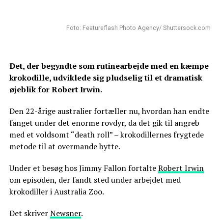
Foto: Featureflash Photo Agency/ Shuttersock.com
Det, der begyndte som rutinearbejde med en kæmpe
krokodille, udviklede sig pludselig til et dramatisk
øjeblik for Robert Irwin.
Den 22-årige australier fortæller nu, hvordan han endte
fanget under det enorme rovdyr, da det gik til angreb
med et voldsomt “death roll” – krokodillernes frygtede
metode til at overmande bytte.
Under et besøg hos Jimmy Fallon fortalte
Robert Irwin
om episoden, der fandt sted under arbejdet med
krokodiller i Australia Zoo.
Det skriver
Newsner
.