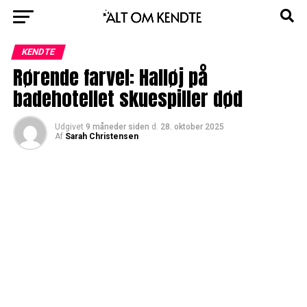
KENDTE
Rørende farvel: Halløj på
badehotellet skuespiller død
Udgivet
9 måneder siden
d.
28. oktober 2025
Af
Sarah Christensen