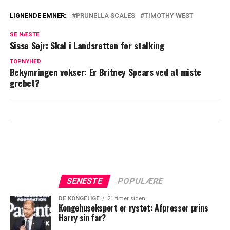
LIGNENDE EMNER:
PRUNELLA SCALES
TIMOTHY WEST
Så meget tjener Mascha Vang hver måned
SE NÆSTE
Sisse Sejr: Skal i Landsretten for stalking
Dansk musiker hitter i Kina: Ligger
nummer et
TOPNYHED
Bekymringen vokser: Er Britney Spears ved at miste
grebet?
SENESTE
POPULÆRE
DE KONGELIGE
21 timer siden
Kongehusekspert er rystet: Afpresser prins
Harry sin far?