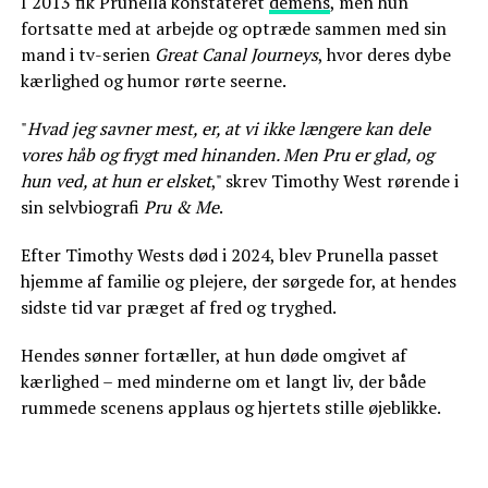
I 2013 fik Prunella konstateret
demens
, men hun
fortsatte med at arbejde og optræde sammen med sin
mand i tv-serien
Great Canal Journeys
, hvor deres dybe
kærlighed og humor rørte seerne.
"
Hvad jeg savner mest, er, at vi ikke længere kan dele
vores håb og frygt med hinanden. Men Pru er glad, og
hun ved, at hun er elsket
," skrev Timothy West rørende i
sin selvbiografi
Pru & Me
.
Efter Timothy Wests død i 2024, blev Prunella passet
hjemme af familie og plejere, der sørgede for, at hendes
sidste tid var præget af fred og tryghed.
Hendes sønner fortæller, at hun døde omgivet af
kærlighed – med minderne om et langt liv, der både
rummede scenens applaus og hjertets stille øjeblikke.