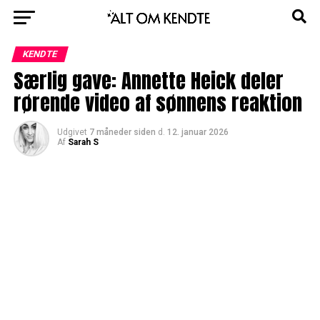
KENDTE
Særlig gave: Annette Heick deler
rørende video af sønnens reaktion
Udgivet
7 måneder siden
d.
12. januar 2026
Af
Sarah S