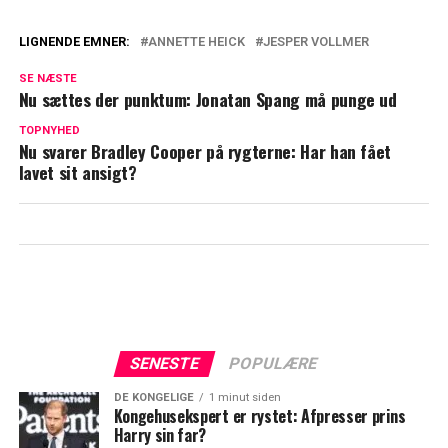
LIGNENDE EMNER:
ANNETTE HEICK
JESPER VOLLMER
Jesper Vollmer deler sjældent billede:
SE NÆSTE
Sådan har du ikke set ham og Annette før
Nu sættes der punktum: Jonatan Spang må punge ud
Annette Heick og Jesper Vollmer traf stor
TOPNYHED
Nu svarer Bradley Cooper på rygterne: Har han fået
beslutning: Nu er de i tvivl
lavet sit ansigt?
SENESTE
POPULÆRE
DE KONGELIGE
1 minut siden
Kongehusekspert er rystet: Afpresser prins
Harry sin far?