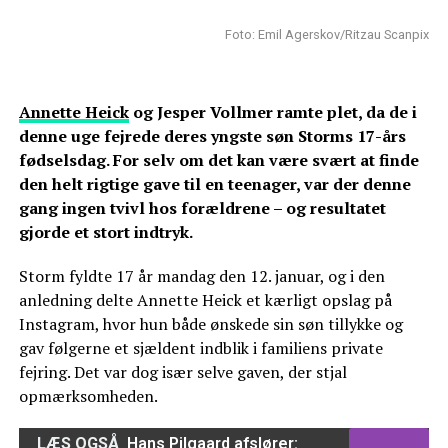
Foto: Emil Agerskov/Ritzau Scanpix
Annette Heick
og Jesper Vollmer ramte plet, da de i
denne uge fejrede deres yngste søn Storms 17-års
fødselsdag. For selv om det kan være svært at finde
den helt rigtige gave til en teenager, var der denne
gang ingen tvivl hos forældrene – og resultatet
gjorde et stort indtryk.
Storm fyldte 17 år mandag den 12. januar, og i den
anledning delte Annette Heick et kærligt opslag på
Instagram, hvor hun både ønskede sin søn tillykke og
gav følgerne et sjældent indblik i familiens private
fejring. Det var dog især selve gaven, der stjal
opmærksomheden.
LÆS OGSÅ
Hans Pilgaard afslører: