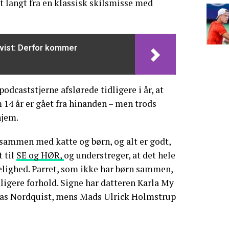
et langt fra en klassisk skilsmisse med
vist: Derfor kommer
odcaststjerne afslørede tidligere i år, at
14 år er gået fra hinanden – men trods
hjem.
g sammen med katte og børn, og alt er godt,
t til
SE og HØR,
og understreger, at det hele
gelighed. Parret, som ikke har børn sammen,
dligere forhold. Signe har datteren Karla My
s Nordquist, mens Mads Ulrick Holmstrup