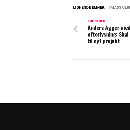
LIGNENDE EMNER:
MADS ULR
Signe Lindkvist s
det kan ske"
TOPNYHED
Anders Agger med
efterlysning: Skal
Så meget tjener
til nyt projekt