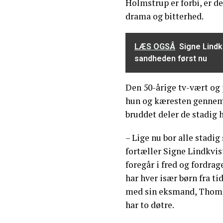
Holmstrup er forbi, er d
drama og bitterhed.
LÆS OGSÅ
Signe Lindk
sandheden først nu
Den 50-årige tv-vært og p
hun og kæresten gennem 
bruddet deler de stadig 
– Lige nu bor alle stadi
fortæller Signe Lindkvis
foregår i fred og fordra
har hver især børn fra ti
med sin eksmand, Thoma
har to døtre.