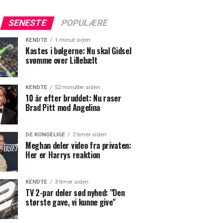
SENESTE
POPULÆRE
KENDTE
1 minut siden
Kastes i bølgerne: Nu skal Gidsel
svømme over Lillebælt
KENDTE
52 minutter siden
10 år efter bruddet: Nu raser
Brad Pitt mod Angelina
DE KONGELIGE
2 timer siden
Meghan deler video fra privaten:
Her er Harrys reaktion
KENDTE
3 timer siden
TV 2-par deler sød nyhed: "Den
største gave, vi kunne give"