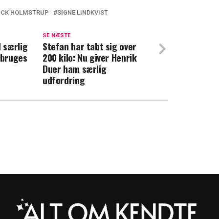
ICK HOLMSTRUP
SIGNE LINDKVIST
ætter ord på 'frygten': "Jeg er klar på, at
SE NÆSTE
 særlig
Stefan har tabt sig over
 bruges
200 kilo: Nu giver Henrik
 Mascha Vang hver måned
Duer ham særlig
udfordring