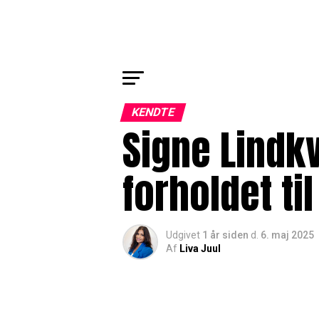
KENDTE
Signe Lindkv
forholdet ti
Udgivet
1 år siden
d.
6. maj 2025
Af
Liva Juul