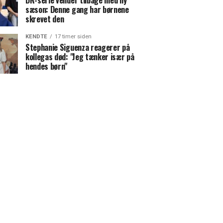
DR-serie vender tilbage med ny
sæson: Denne gang har børnene
skrevet den
KENDTE
17 timer siden
Stephanie Siguenza reagerer på
kollegas død: "Jeg tænker især på
hendes børn"