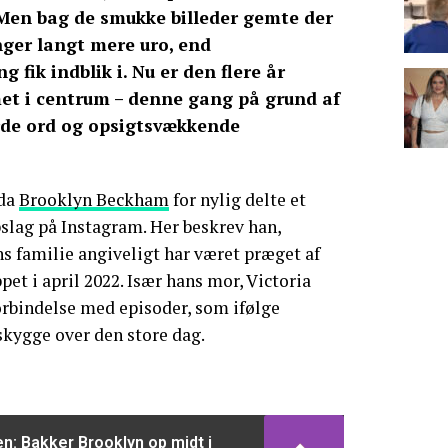
 Men bag de smukke billeder gemte der
nger langt mere uro, end
 fik indblik i. Nu er den flere år
et i centrum – denne gang på grund af
årde ord og opsigtsvækkende
 da
Brooklyn Beckham
for nylig delte et
pslag på Instagram. Her beskrev han,
ns familie angiveligt har været præget af
et i april 2022. Især hans mor, Victoria
orbindelse med episoder, som ifølge
skygge over den store dag.
: Bakker Brooklyn op midt i