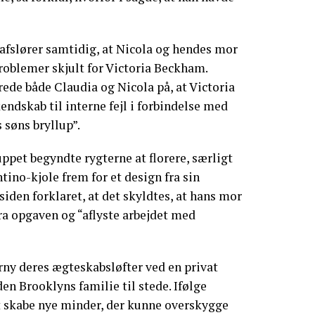
fslører samtidig, at Nicola og hendes mor
roblemer skjult for Victoria Beckham.
rede både Claudia og Nicola på, at Victoria
ndskab til interne fejl i forbindelse med
søns bryllup”.
uppet begyndte rygterne at florere, særligt
tino-kjole frem for et design fra sin
iden forklaret, at det skyldtes, at hans mor
 fra opgaven og “aflyste arbejdet med
orny deres ægteskabsløfter ved en privat
en Brooklyns familie til stede. Ifølge
t skabe nye minder, der kunne overskygge