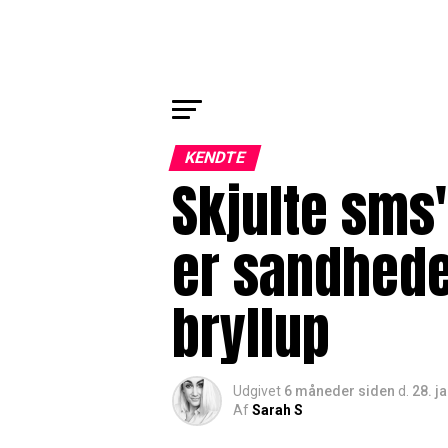
KENDTE
Skjulte sms'
er sandhed
bryllup
Udgivet
6 måneder siden
d.
28. j
Af
Sarah S