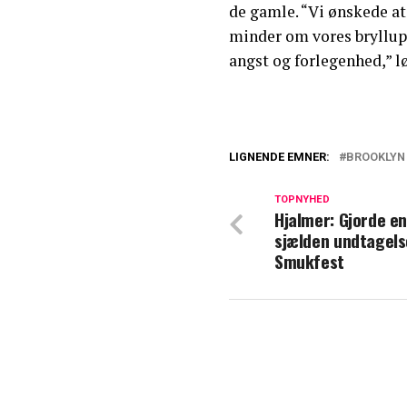
de gamle. “Vi ønskede at 
minder om vores bryllup
angst og forlegenhed,” l
LIGNENDE EMNER:
BROOKLYN
Voldsom konflikt
TOPNYHED
Hjalmer: Gjorde e
Iskold luft i Be
sjælden undtagelse
fødselsdag
Smukfest