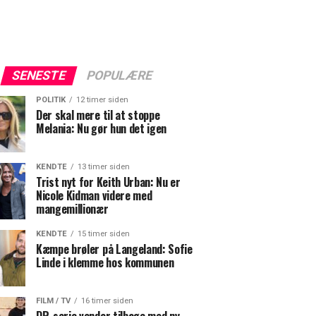
SENESTE
POPULÆRE
POLITIK
12 timer siden
Der skal mere til at stoppe
Melania: Nu gør hun det igen
KENDTE
13 timer siden
Trist nyt for Keith Urban: Nu er
Nicole Kidman videre med
mangemillionær
KENDTE
15 timer siden
Kæmpe brøler på Langeland: Sofie
Linde i klemme hos kommunen
FILM / TV
16 timer siden