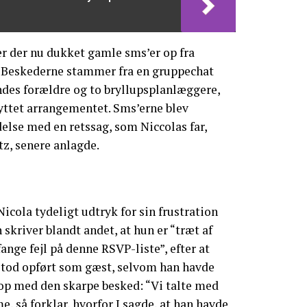
er der nu dukket gamle sms’er op fra
. Beskederne stammer fra en gruppechat
ndes forældre og to bryllupsplanlæggere,
yttet arrangementet. Sms’erne blev
delse med en retssag, som Niccolas far,
z, senere anlagde.
Nicola tydeligt udtryk for sin frustration
skriver blandt andet, at hun er “træt af
fange fejl på denne RSVP-liste”, efter at
stod opført som gæst, selvom han havde
 op med den skarpe besked: “Vi talte med
 så forklar, hvorfor I sagde, at han havde