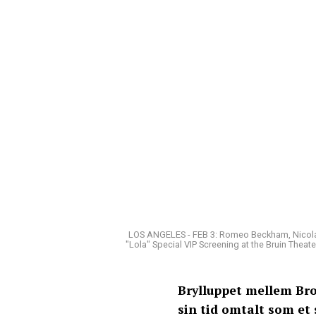
LOS ANGELES - FEB 3: Romeo Beckham, Nicola 
"Lola" Special VIP Screening at the Bruin Theat
Brylluppet mellem Bro
sin tid omtalt som et