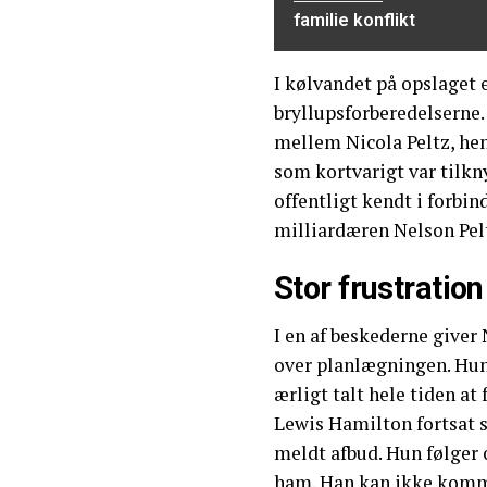
familie konflikt
I kølvandet på opslaget 
bryllupsforberedelserne
mellem Nicola Peltz, he
som kortvarigt var tilkn
offentligt kendt i forbin
milliardæren Nelson Pelt
Stor frustration
I en af beskederne giver 
over planlægningen. Hun 
ærligt talt hele tiden at 
Lewis Hamilton fortsat 
meldt afbud. Hun følger
ham. Han kan ikke komme,