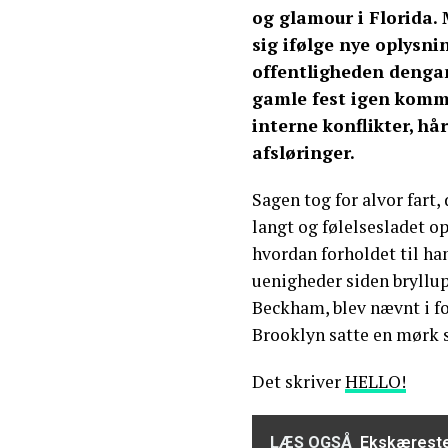
og glamour i Florida.
sig ifølge nye oplysni
offentligheden dengang
gamle fest igen komm
interne konflikter, h
afsløringer.
Sagen tog for alvor fart,
langt og følelsesladet o
hvordan forholdet til ha
uenigheder siden bryllupp
Beckham, blev nævnt i f
Brooklyn satte en mørk 
Det skriver
HELLO!
LÆS OGSÅ
Ekskæresten