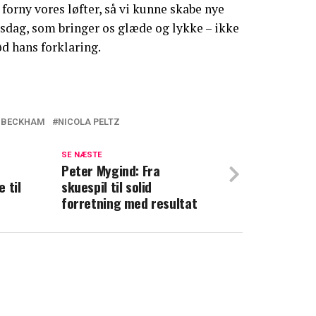
forny vores løfter, så vi kunne skabe nye
sdag, som bringer os glæde og lykke – ikke
ød hans forklaring.
 BECKHAM
NICOLA PELTZ
 i Beckham-familien: "Du er død for mig"
SE NÆSTE
n
ckham-familien: Ignoreret på sin
Peter Mygind: Fra
 til
skuespil til solid
forretning med resultat