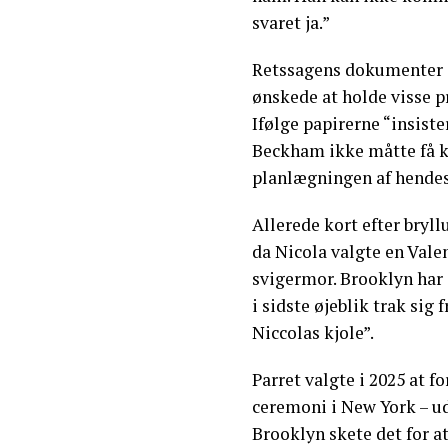
svaret ja.”
Retssagens dokumenter a
ønskede at holde visse p
Ifølge papirerne “insiste
Beckham ikke måtte få ke
planlægningen af hendes 
Allerede kort efter bryll
da Nicola valgte en Valen
svigermor. Brooklyn har s
i sidste øjeblik trak sig
Niccolas kjole”.
Parret valgte i 2025 at f
ceremoni i New York – ud
Brooklyn skete det for a