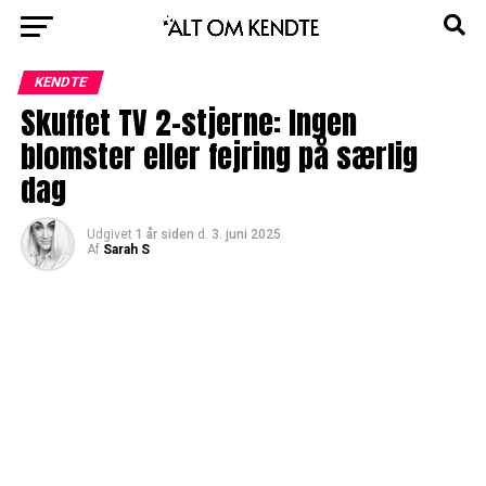
KENDTE
Skuffet TV 2-stjerne: Ingen
blomster eller fejring på særlig
dag
Udgivet
1 år siden
d.
3. juni 2025
Af
Sarah S