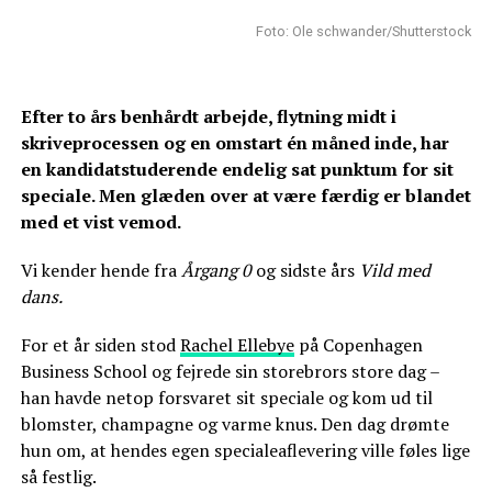
Foto: Ole schwander/Shutterstock
Efter to års benhårdt arbejde, flytning midt i
skriveprocessen og en omstart én måned inde, har
en kandidatstuderende endelig sat punktum for sit
speciale. Men glæden over at være færdig er blandet
med et vist vemod.
Vi kender hende fra
Årgang 0
og sidste års
Vild med
dans.
For et år siden stod
Rachel Ellebye
på Copenhagen
Business School og fejrede sin storebrors store dag –
han havde netop forsvaret sit speciale og kom ud til
blomster, champagne og varme knus. Den dag drømte
hun om, at hendes egen specialeaflevering ville føles lige
så festlig.