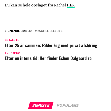
Du kan se hele opslaget fra Rachel
HER
.
LIGNENDE EMNER:
RACHEL ELLEBYE
Boligkrise for TV 2-stjerne: Kan ende
SE NÆSTE
uden tag over hovedet
Efter 25 år sammen: Rikke Fog med privat afsløring
'Vild med dans'-stjerne smidt ud: Rækker
TOPNYHED
Efter en intens tid: Her finder Esben Dalgaard ro
ud efter hjælp
SENESTE
POPULÆRE