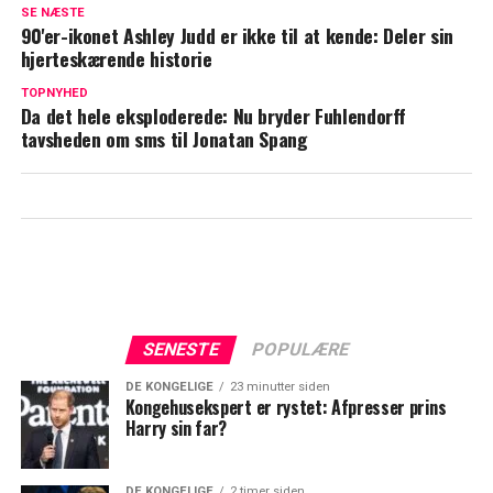
'Årgang 0'-stjerne om kronprins Christian:
SE NÆSTE
"Så bliver man da lidt stolt"
90'er-ikonet Ashley Judd er ikke til at kende: Deler sin
hjerteskærende historie
Hjerteskærende opslag fra Stephanie
TOPNYHED
Siguenza: Barndomsdrøm er knust
Da det hele eksploderede: Nu bryder Fuhlendorff
tavsheden om sms til Jonatan Spang
SENESTE
POPULÆRE
DE KONGELIGE
23 minutter siden
Kongehusekspert er rystet: Afpresser prins
Harry sin far?
DE KONGELIGE
2 timer siden