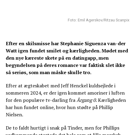
Foto: Emil Agerskov/Ritzau Scanpix
Efter en skilsmisse har Stephanie Siguenza van-der
Watt igen fundet smilet og kærligheden. Mødet med
den nye kæreste skete på en datingapp, men
begyndelsen på deres romance var faktisk slet ikke
så seriøs, som man måske skulle tro.
Efter at ægteskabet med Jeff Henckel kuldsejlede i
sommeren 2024, er der igen kommet amoriner i luften
for den populære tv-darling fra
Årgang 0
. Kærligheden
har hun fundet online, hvor hun stødte på Phillip
Nielsen.
De to faldt hurtigt i snak på Tinder, men for Phillips
vedkommende startede det hele som et lille morskab.