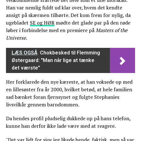
Han var nemlig fuldt ud klar over, hvem det kendte
ansigt på skærmen tilhørte. Det kom frem for nylig, da
ugebladet
SE og HØR
mødte det glade par på den røde
løber i forbindelse med en premiere på
Masters of the
Universe
.
LÆS OGSÅ
Chokbesked til Flemming
Østergaard: "Man når lige at tænke
det værste"
Her forklarede den nye kæreste, at han voksede op med
en lillesøster fra år 2000, hvilket betød, at hele familien
sad bænket foran fjernsynet og fulgte Stephanies
livsvilkår gennem barndommen.
Da hendes profil pludselig dukkede op på hans telefon,
kunne han derfor ikke lade være med at reagere.
"Det var lidt for sjov jeg likede hende, faktisk, men så var