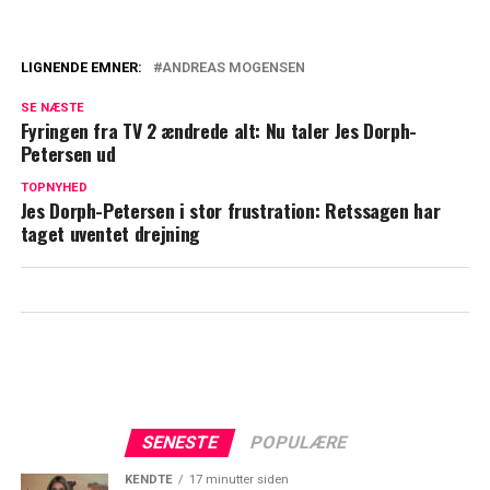
LIGNENDE EMNER:
ANDREAS MOGENSEN
Særlig betydning: Nu giver Andreas
SE NÆSTE
Mogensen det videre
Fyringen fra TV 2 ændrede alt: Nu taler Jes Dorph-
Petersen ud
Andreas Mogensen skabte stor glæde:
Her dukkede han op
TOPNYHED
Jes Dorph-Petersen i stor frustration: Retssagen har
taget uventet drejning
SENESTE
POPULÆRE
KENDTE
17 minutter siden