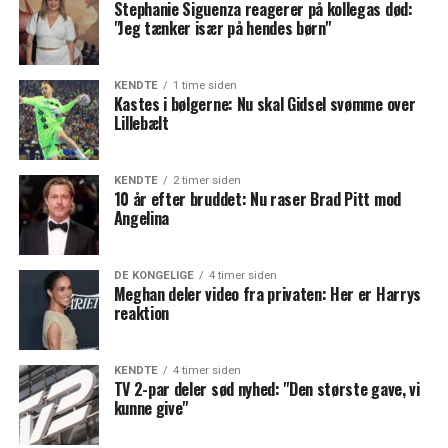
Stephanie Siguenza reagerer på kollegas død:
"Jeg tænker især på hendes børn"
KENDTE
1 time siden
Kastes i bølgerne: Nu skal Gidsel svømme over
Lillebælt
KENDTE
2 timer siden
10 år efter bruddet: Nu raser Brad Pitt mod
Angelina
DE KONGELIGE
4 timer siden
Meghan deler video fra privaten: Her er Harrys
reaktion
KENDTE
4 timer siden
TV 2-par deler sød nyhed: "Den største gave, vi
kunne give"