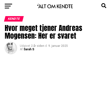
KENDTE
Hvor meget tjener Andreas
Mogensen: Her er svaret
Udgivet
2 år siden
d.
9. januar 2025
Af
Sarah S