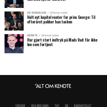
DE KONGELIGE
23 timer siden
Helt nyt kapitel venter for prins George: Til
efteråret pakker han tasken
KENDTE
24 timer siden
Har gjort stort indtryk på Mads Vad: Får ikke
løn som fortjent
FORSIDE
VILD MED DANS
TV2
DR
BADEHOTELLET