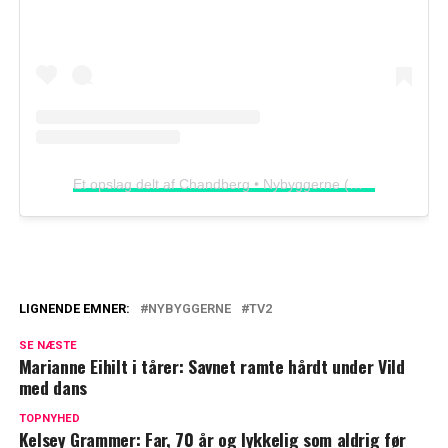
Et opslag delt af Chandberg • Nybyggerne (@chandberg)
LIGNENDE EMNER:
NYBYGGERNE
TV2
Sif Steendahl Grandorf er ny dommer i
SE NÆSTE
'Nybyggerne': Sådan har livet ændret sig,
Marianne Eihilt i tårer: Savnet ramte hårdt under Vild
siden hun selv var med
med dans
Christian Degn afslører: Derfor har der
TOPNYHED
Kelsey Grammer: Far, 70 år og lykkelig som aldrig før
ikke været bryllup endnu