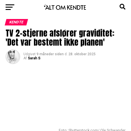
KENDTE
TV 2-stjerne afslører graviditet:
'Det var bestemt ikke planen'
Udgivet
9 måneder siden
d.
28. oktober 2025
Af
Sarah S
Foto: Shutterstock.com/ Ole Schwander