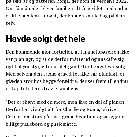
på seks år og datteren Ronja, der kom til verden i 2022.
Om få måneder bliver familien altså udvidet med endnu
et lille medlem – noget, der kom en smule bag på dem
selv.
Havde solgt det hele
Den kommende mor fortæller, at familieforøgelsen ikke
var planlagt, og at de derfor måtte ud og anskaffe sig
nyt babyudstyr, efter at det gamle for længst var solgt.
Men selvom den tredje graviditet ikke var planlagt, er
glæden stor hos begge forældre, der ser frem til endnu
et kapitel i deres travle familieliv.
"Det er skønt med en mere, men ikke en del af planen!
Derfor har vi solgt alt for Charlie og Ronja," skriver
Cecilie i en story på Instagram, hvor hun også søger et
billigt puslebord og puslemåtte.