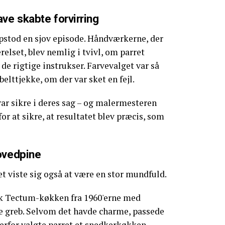
ve skabte forvirring
pstod en sjov episode. Håndværkerne, der
elset, blev nemlig i tvivl, om parret
de rigtige instrukser. Farvevalget var så
belttjekke, om der var sket en fejl.
var sikre i deres sag – og malermesteren
or at sikre, at resultatet blev præcis, som
ovedpine
 viste sig også at være en stor mundfuld.
isk Tectum-køkken fra 1960'erne med
ge greb. Selvom det havde charme, passede
 Derfor valgte parret et snedkerkøkken,