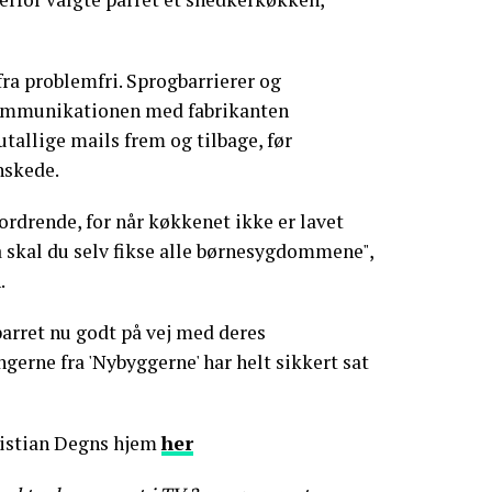
fra problemfri. Sprogbarrierer og
kommunikationen med fabrikanten
utallige mails frem og tilbage, før
nskede.
ordrende, for når køkkenet ikke er lavet
så skal du selv fikse alle børnesygdommene",
.
arret nu godt på vej med deres
erne fra 'Nybyggerne' har helt sikkert sat
ristian Degns hjem
her