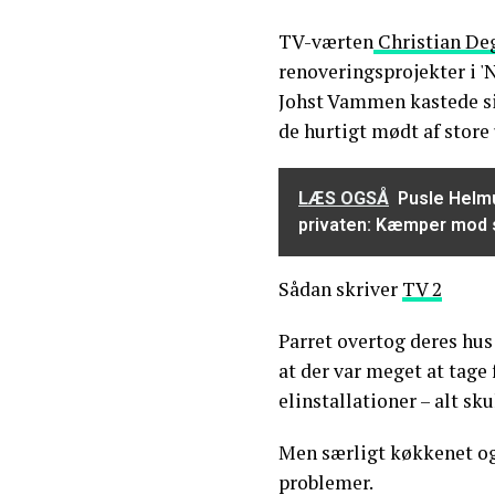
TV-værten
Christian De
renoveringsprojekter i '
Johst Vammen kastede sig
de hurtigt mødt af store
LÆS OGSÅ
Pusle Helmu
privaten: Kæmper mod
Sådan skriver
TV 2
Parret overtog deres hus 
at der var meget at tage 
elinstallationer – alt sk
Men særligt køkkenet o
problemer.