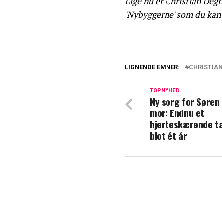
Lige nu er Christian Deg
'Nybyggerne' som du kan s
LIGNENDE EMNER:
CHRISTIAN
Sif Steendahl Gr
Sådan har livet 
TOPNYHED
Ny sorg for Søren
mor: Endnu et
Christian Degn a
hjerteskærende t
endnu
blot ét år