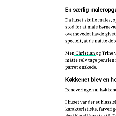
En særlig maleropga
Da huset skulle males, o
stod for at male børnevær
overhovedet havde givet 
specielt, at de måtte dob
Men
Christian
og Trine 
måtte selv tage penslen f
parret ønskede.
Køkkenet blev en h
Renoveringen af køkkenet
I huset var der et klass
karakteristiske, farveri
det ikke til husets stil.