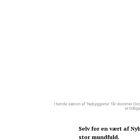
I tiende sæson af ’Nybyggerne’ får dommer Önd
er tidli
Selv for en vært af N
stor mundfuld.