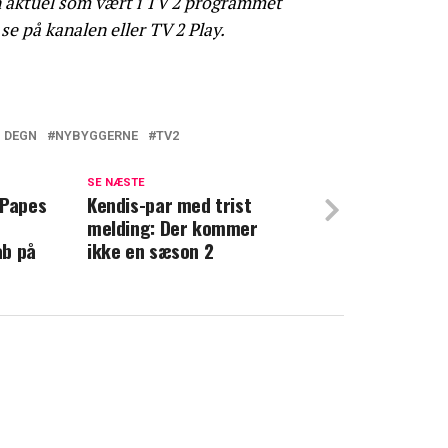
n aktuel som vært i TV 2 programmet
e på kanalen eller TV 2 Play.
 DEGN
NYBYGGERNE
TV2
andorf er ny dommer i 'Nybyggerne':
ændret sig, siden hun selv var med
SE NÆSTE
 Papes
Kendis-par med trist
melding: Der kommer
fslører: Derfor har der ikke været bryllup
ab på
ikke en sæson 2