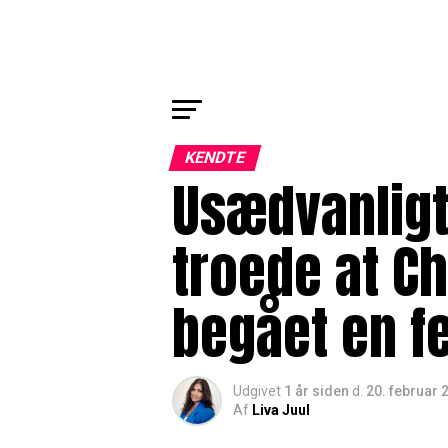
KENDTE
Usædvanligt
troede at C
begået en fe
Udgivet
1 år siden
d.
20. februar 
Af
Liva Juul