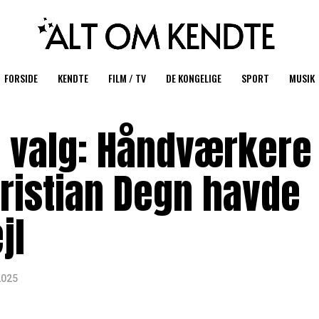
FORSIDE
KENDTE
FILM / TV
DE KONGELIGE
SPORT
MUSIK
 valg: Håndværkere
hristian Degn havde
jl
2025