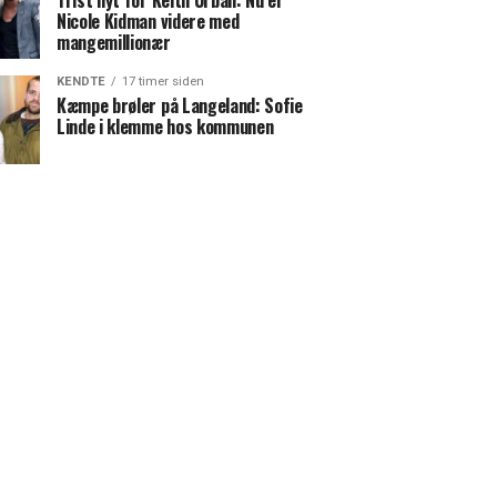
Trist nyt for Keith Urban: Nu er
Nicole Kidman videre med
mangemillionær
KENDTE
17 timer siden
Kæmpe brøler på Langeland: Sofie
Linde i klemme hos kommunen