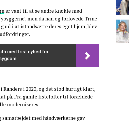
gn
er vant til at se andre knokle med
Nybyggerne', men da han og forlovede Trine
 ud i at istandsætte deres eget hjem, blev
 udfordringer.
th med trist nyhed fra
 sygdom
i Randers i 2023, og det stod hurtigt klart,
fat på. Fra gamle listelofter til forældede
ulle moderniseres.
g samarbejdet med håndværkerne gav