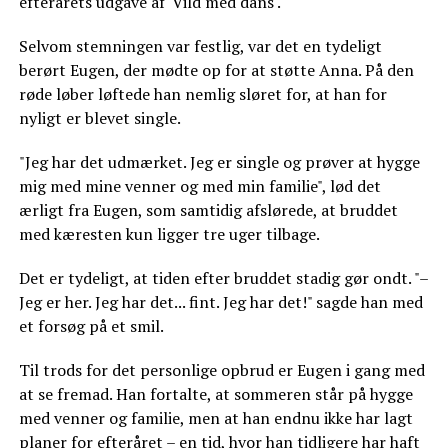
efterårets udgave af 'Vild med dans'.
Selvom stemningen var festlig, var det en tydeligt
berørt Eugen, der mødte op for at støtte Anna. På den
røde løber løftede han nemlig sløret for, at han for
nyligt er blevet single.
"Jeg har det udmærket. Jeg er single og prøver at hygge
mig med mine venner og med min familie", lød det
ærligt fra Eugen, som samtidig afslørede, at bruddet
med kæresten kun ligger tre uger tilbage.
Det er tydeligt, at tiden efter bruddet stadig gør ondt. "–
Jeg er her. Jeg har det... fint. Jeg har det!" sagde han med
et forsøg på et smil.
Til trods for det personlige opbrud er Eugen i gang med
at se fremad. Han fortalte, at sommeren står på hygge
med venner og familie, men at han endnu ikke har lagt
planer for efteråret – en tid, hvor han tidligere har haft