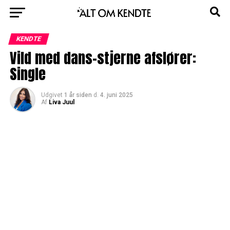
KENDTE
Vild med dans-stjerne afslører:
Single
Udgivet
1 år siden
d.
4. juni 2025
Af
Liva Juul