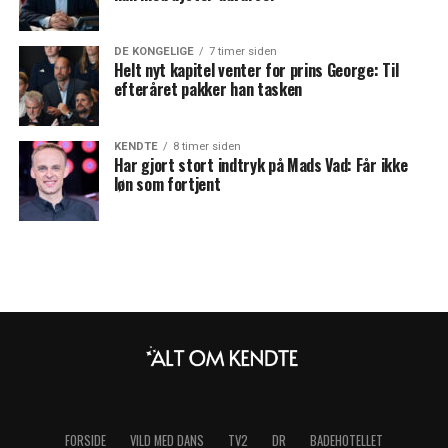
DE KONGELIGE
7 timer siden
Helt nyt kapitel venter for prins George: Til
efteråret pakker han tasken
KENDTE
8 timer siden
Har gjort stort indtryk på Mads Vad: Får ikke
løn som fortjent
FORSIDE
VILD MED DANS
TV2
DR
BADEHOTELLET