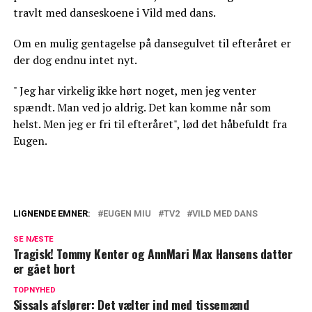
travlt med danseskoene i Vild med dans.
Om en mulig gentagelse på dansegulvet til efteråret er
der dog endnu intet nyt.
" Jeg har virkelig ikke hørt noget, men jeg venter
spændt. Man ved jo aldrig. Det kan komme når som
helst. Men jeg er fri til efteråret", lød det håbefuldt fra
Eugen.
LIGNENDE EMNER:
EUGEN MIU
TV2
VILD MED DANS
Mødte hinanden i Vild med dans i 2021:
SE NÆSTE
Nu deles sødt billede
Tragisk! Tommy Kenter og AnnMari Max Hansens datter
er gået bort
'Vild med dans'-par overrasker: Har fået
det tatoveret
TOPNYHED
Sissals afslører: Det vælter ind med tissemænd