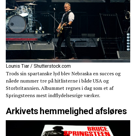
Lounis Tiar / Shutterstock.com
Trods sin spartanske lyd blev Nebraska en succes og
nåede nummer tre på hitlisterne i både USA og
Storbritannien. Albummet regnes i dag som et af
Springsteens mest indflydelsesrige værker.
Arkivets hemmelighed afsløres