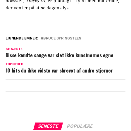
bokssæt,
Tracks III
, er planlagt – fyldt med materiale,
der venter på at se dagens lys.
LIGNENDE EMNER:
BRUCE SPRINGSTEEN
Ny Bruce Springsteen dokumentar med
SE NÆSTE
trist afsløring: Har kæmpet med
Disse kendte sange var slet ikke kunstnernes egne
sygdommen i flere år
TOPNYHED
10 hits du ikke vidste var skrevet af andre stjerner
Dansk musiker hitter i Kina: Ligger
nummer et
SENESTE
POPULÆRE