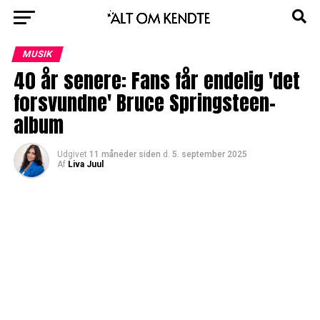
MUSIK
40 år senere: Fans får endelig 'det
forsvundne' Bruce Springsteen-
album
Udgivet
11 måneder siden
d.
5. september 2025
Af
Liva Juul