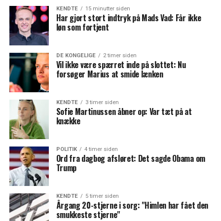
KENDTE
15 minutter siden
Har gjort stort indtryk på Mads Vad: Får ikke
løn som fortjent
DE KONGELIGE
2 timer siden
Vil ikke være spærret inde på slottet: Nu
forsøger Marius at smide lænken
KENDTE
3 timer siden
Sofie Martinussen åbner op: Var tæt på at
knække
POLITIK
4 timer siden
Ord fra dagbog afsløret: Det sagde Obama om
Trump
KENDTE
5 timer siden
Årgang 20-stjerne i sorg: "Himlen har fået den
smukkeste stjerne"