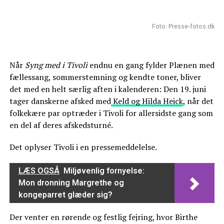
Foto: Presse-fotos.dk
Når
Syng med i Tivoli
endnu en gang fylder Plænen med
fællessang, sommerstemning og kendte toner, bliver
det med en helt særlig aften i kalenderen: Den 19. juni
tager danskerne afsked med
Keld og Hilda Heick
, når det
folkekære par optræder i Tivoli for allersidste gang som
en del af deres afskedsturné.
Det oplyser Tivoli i en pressemeddelelse.
LÆS OGSÅ
Miljøvenlig fornyelse:
Mon dronning Margrethe og
kongeparret glæder sig?
Der venter en rørende og festlig fejring, hvor Birthe