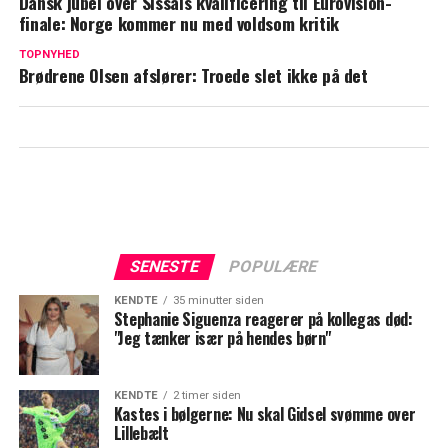
Dansk jubel over Sissals kvalificering til Eurovision-
Keld Heick har netop fejret sin 79 års
finale: Norge kommer nu med voldsom kritik
fødselsdag: Denne gave fik han af Hilda
TOPNYHED
Brødrene Olsen afslører: Troede slet ikke på det
SENESTE
POPULÆRE
KENDTE
35 minutter siden
Stephanie Siguenza reagerer på kollegas død:
"Jeg tænker især på hendes børn"
KENDTE
2 timer siden
Kastes i bølgerne: Nu skal Gidsel svømme over
Lillebælt