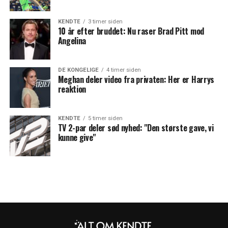
KENDTE
3 timer siden
10 år efter bruddet: Nu raser Brad Pitt mod
Angelina
DE KONGELIGE
4 timer siden
Meghan deler video fra privaten: Her er Harrys
reaktion
KENDTE
5 timer siden
TV 2-par deler sød nyhed: "Den største gave, vi
kunne give"