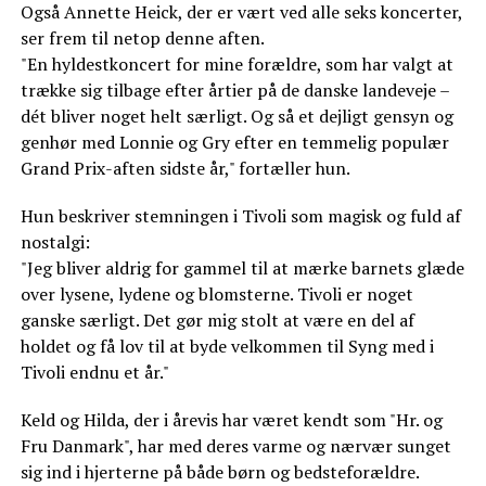
Også Annette Heick, der er vært ved alle seks koncerter,
ser frem til netop denne aften.
"En hyldestkoncert for mine forældre, som har valgt at
trække sig tilbage efter årtier på de danske landeveje –
dét bliver noget helt særligt. Og så et dejligt gensyn og
genhør med Lonnie og Gry efter en temmelig populær
Grand Prix-aften sidste år," fortæller hun.
Hun beskriver stemningen i Tivoli som magisk og fuld af
nostalgi:
"Jeg bliver aldrig for gammel til at mærke barnets glæde
over lysene, lydene og blomsterne. Tivoli er noget
ganske særligt. Det gør mig stolt at være en del af
holdet og få lov til at byde velkommen til Syng med i
Tivoli endnu et år."
Keld og Hilda, der i årevis har været kendt som "Hr. og
Fru Danmark", har med deres varme og nærvær sunget
sig ind i hjerterne på både børn og bedsteforældre.