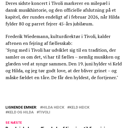
Deres sidste koncert i Tivoli markerer en milepæl i
dansk musikhistorie, og den officielle afslutning på et
kapitel, der rundes endeligt af i februar 2026, når Hilda
fylder 80 og parret fejrer 45-års jubilæum.
Frederik Wiedemann, kulturdirektør i Tivoli, kalder
aftenen en fejring af fællesskab:
"Syng med i Tivoli har udviklet sig til en tradition, der
samler os om det, vi har til fælles – nemlig musikken og
glæden ved at synge sammen. Den 19. juni hylder vi Keld
og Hilda, og jeg tør godt love, at der bliver grinet – og
måske fældet en tåre. De får den hyldest, de fortjener."
LIGNENDE EMNER:
HILDA HEICK
KELD HEICK
KELD OG HILDA
TIVOLI
Keld og Hilda åbner op: Derfor er det helt
slut
SE NÆSTE