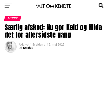
MUSIK
Særlig afsked: Nu gør Keld og Hilda
det for allersidste gang
Udgivet
1 år siden
d.
15. maj 2025
Af
Sarah S