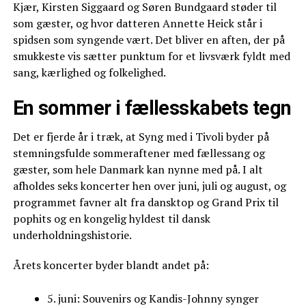
Kjær, Kirsten Siggaard og Søren Bundgaard støder til
som gæster, og hvor datteren Annette Heick står i
spidsen som syngende vært. Det bliver en aften, der på
smukkeste vis sætter punktum for et livsværk fyldt med
sang, kærlighed og folkelighed.
En sommer i fællesskabets tegn
Det er fjerde år i træk, at Syng med i Tivoli byder på
stemningsfulde sommeraftener med fællessang og
gæster, som hele Danmark kan nynne med på. I alt
afholdes seks koncerter hen over juni, juli og august, og
programmet favner alt fra dansktop og Grand Prix til
pophits og en kongelig hyldest til dansk
underholdningshistorie.
Årets koncerter byder blandt andet på:
5. juni: Souvenirs og Kandis-Johnny synger