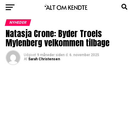
NYHEDER
Natasja Crone: Byder Troels
Mylenberg velkommen tilbage
Udgivet
9 måneder siden
d.
6. november 2025
Af
Sarah Christensen