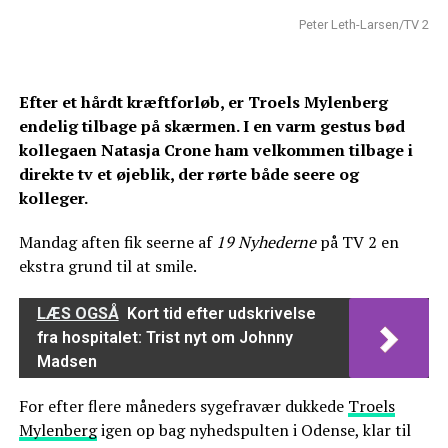
Peter Leth-Larsen/TV 2
Efter et hårdt kræftforløb, er Troels Mylenberg
endelig tilbage på skærmen. I en varm gestus bød
kollegaen Natasja Crone ham velkommen tilbage i
direkte tv et øjeblik, der rørte både seere og
kolleger.
Mandag aften fik seerne af
19 Nyhederne
på TV 2 en
ekstra grund til at smile.
LÆS OGSÅ
Kort tid efter udskrivelse
fra hospitalet: Trist nyt om Johnny
Madsen
For efter flere måneders sygefravær dukkede
Troels
Mylenberg
igen op bag nyhedspulten i Odense, klar til