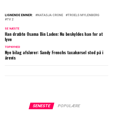
LIGNENDE EMNER:
NATASJA CRONE
TROELS MYLENBERG
TV 2
Remee og Lars Hjortshøj indblandet i TV
2-svindeldokumentar: Nu er der reaktion
SE NÆSTE
Han dræbte Osama Bin Laden: Nu beskyldes han for at
Mange frygtede det: Nu bekræfter
lyve
kongehuset nyheden om prinsesse Kate
TOPNYHED
Nye bilag afslører: Sandy Frenchs taxakørsel stod på i
årevis
SENESTE
POPULÆRE