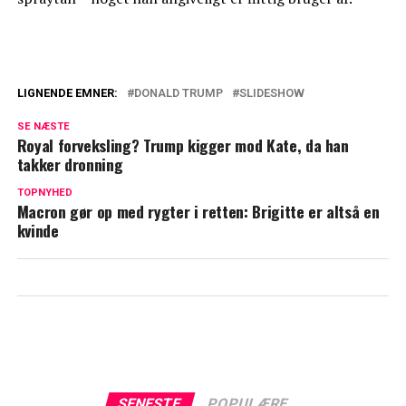
LIGNENDE EMNER:
DONALD TRUMP
SLIDESHOW
Biografi hævder at Donald Trump og
SE NÆSTE
Melania er separeret
Royal forveksling? Trump kigger mod Kate, da han
takker dronning
Trumps vilde privatfly: Kostede 700
millioner kroner
TOPNYHED
Macron gør op med rygter i retten: Brigitte er altså en
kvinde
SENESTE
POPULÆRE