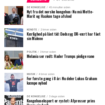
DE KONGELIGE
45 minutter siden
Nyt fra det norske kongehus: Nu må Mette-
Marit og Haakon tage afsked
KENDTE
2 timer siden
Kærlighed på lånt tid: Dødssyg DR-vært har fået
sin Malene
POLITIK
3 timer siden
Melania ser rødt: Hader Trumps pinlige vane
MUSIK
4 timer siden
For første gang i 8 år: Nu deler Lukas Graham
kæmpe nyhed
DE KONGELIGE
3 dage siden
Kongehusekspert er rystet: Afpresser prins