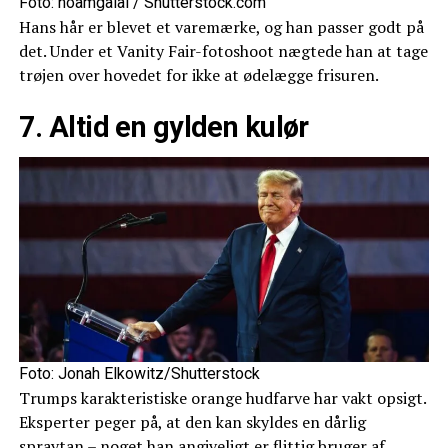
Foto: noamgalai / Shutterstock.com
Hans hår er blevet et varemærke, og han passer godt på
det. Under et Vanity Fair-fotoshoot nægtede han at tage
trøjen over hovedet for ikke at ødelægge frisuren.
7. Altid en gylden kulør
Foto: Jonah Elkowitz/Shutterstock
Trumps karakteristiske orange hudfarve har vakt opsigt.
Eksperter peger på, at den kan skyldes en dårlig
spraytan – noget han angiveligt er flittig bruger af.