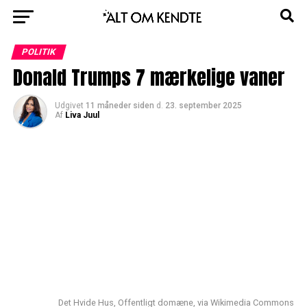
POLITIK
Donald Trumps 7 mærkelige vaner
Udgivet
11 måneder siden
d.
23. september 2025
Af
Liva Juul
Det Hvide Hus, Offentligt domæne, via Wikimedia Commons