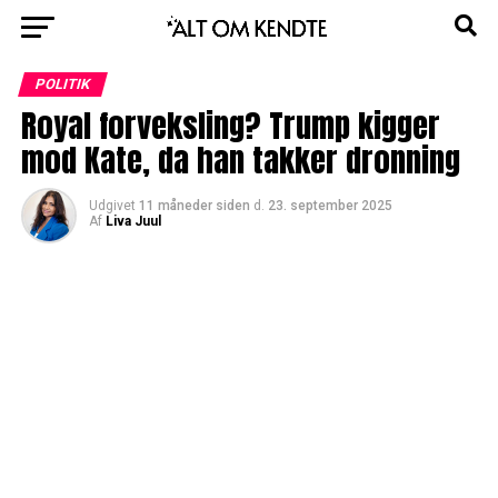
POLITIK
Royal forveksling? Trump kigger
mod Kate, da han takker dronning
Udgivet
11 måneder siden
d.
23. september 2025
Af
Liva Juul