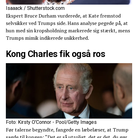
Isaaack / Shutterstock.com
Ekspert Bruce Durham vurderede, at Kate fremstod
selvsikker ved Trumps side. Hans analyse pegede på, at
hun med sin kropsholdning markerede sig stærkt, mens
Trumps mimik indikerede usikkerhed.
Kong Charles fik også ros
Foto: Kirsty O'Connor - Pool/Getty Images
Før talerne begyndte, fangede en læbelæser, at Trump
sagde til kongen: “Det er så utroligt, det er det, du gør