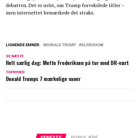
debatten. Det er uvist, om Trump forvekslede titler –
men internettet bemærkede det straks.
LIGNENDE EMNER:
DONALD TRUMP
SLIDESHOW
Biografi hævder at Donald Trump og
SE NÆSTE
Melania er separeret
Helt særlig dag: Mette Frederiksen på tur med DR-vært
Trumps vilde privatfly: Kostede 700
TOPNYHED
Donald Trumps 7 mærkelige vaner
millioner kroner
SENESTE
POPULÆRE