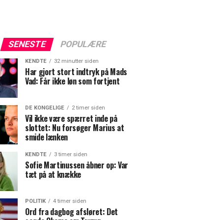
SENESTE
POPULÆRE
KENDTE
32 minutter siden
Har gjort stort indtryk på Mads
Vad: Får ikke løn som fortjent
DE KONGELIGE
2 timer siden
Vil ikke være spærret inde på
slottet: Nu forsøger Marius at
smide lænken
KENDTE
3 timer siden
Sofie Martinussen åbner op: Var
tæt på at knække
POLITIK
4 timer siden
Ord fra dagbog afsløret: Det