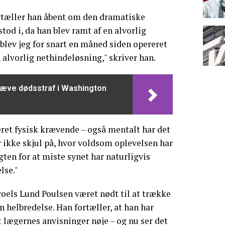
ortæller han åbent om den dramatiske
stod i, da han blev ramt af en alvorlig
blev jeg for snart en måned siden opereret
n alvorlig nethindeløsning," skriver han.
ræve dødsstraf i Washington
ret fysisk krævende – også mentalt har det
r ikke skjul på, hvor voldsom oplevelsen har
gten for at miste synet har naturligvis
lse."
oels Lund Poulsen været nødt til at trække
n helbredelse. Han fortæller, at han har
t lægernes anvisninger nøje – og nu ser det