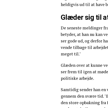
heldigvis ud til at have b
Glæder sig til a
De seneste meldinger fra
betyder, at han nu kan ven
ser gode ud, og derfor ha
vende tilbage til arbejd
meget til."
Glæden over at kunne ven
ser frem til igen at mød
politiske arbejde.
Samtidig sender han en v
gennem den svære tid. "En
den store opbakning fra f