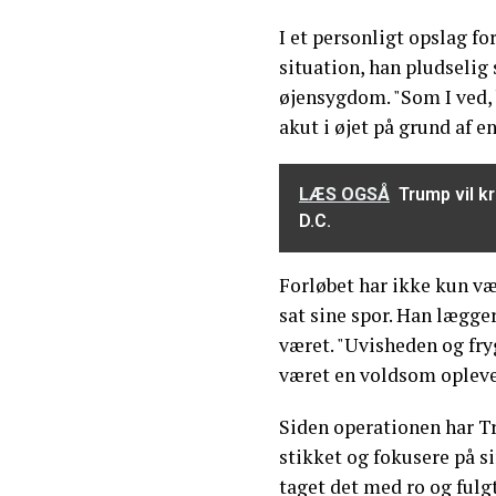
I et personligt opslag f
situation, han pludselig 
øjensygdom. "Som I ved, 
akut i øjet på grund af e
LÆS OGSÅ
Trump vil k
D.C.
Forløbet har ikke kun væ
sat sine spor. Han lægge
været. "Uvisheden og fry
været en voldsom opleve
Siden operationen har Tr
stikket og fokusere på si
taget det med ro og fulg