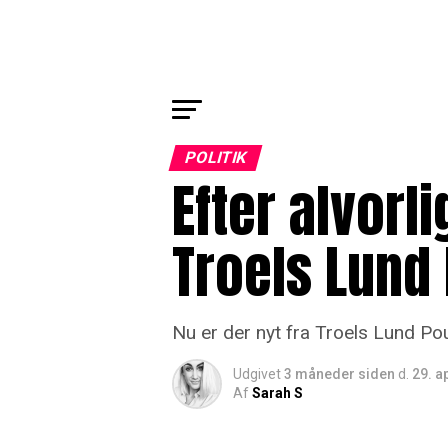
POLITIK
Efter alvorl
Troels Lund
Nu er der nyt fra Troels Lund Po
Udgivet
3 måneder siden
d.
29. a
Af
Sarah S