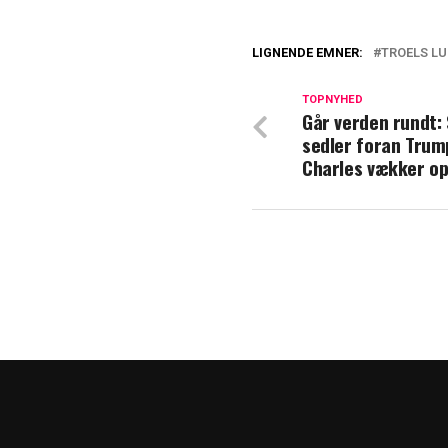
LIGNENDE EMNER:
TROELS L
Politisk brag på
Poulsen mødes i
TOPNYHED
Går verden rundt:
sedler foran Trum
Hvem bliver stat
Charles vækker op