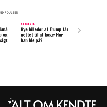
UND POULSEN
 TV 2: Mette Frederiksen og Troels Lund
 afgørende duel
SE NÆSTE
 Små
Nye billeder af Trump får
p og
nettet til at koge: Har
sminister? Her er danskernes klare favorit
sigt
han ble på?