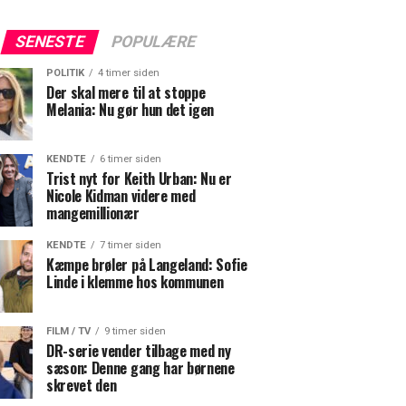
SENESTE
POPULÆRE
POLITIK
4 timer siden
Der skal mere til at stoppe
Melania: Nu gør hun det igen
KENDTE
6 timer siden
Trist nyt for Keith Urban: Nu er
Nicole Kidman videre med
mangemillionær
KENDTE
7 timer siden
Kæmpe brøler på Langeland: Sofie
Linde i klemme hos kommunen
FILM / TV
9 timer siden
DR-serie vender tilbage med ny
sæson: Denne gang har børnene
skrevet den