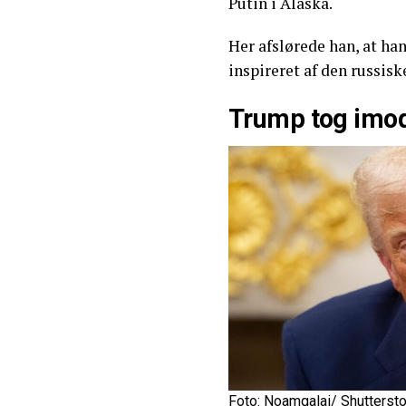
Putin i Alaska.
Her afslørede han, at ha
inspireret af den russisk
Trump tog imod
Foto: Noamgalai/ Shutterst