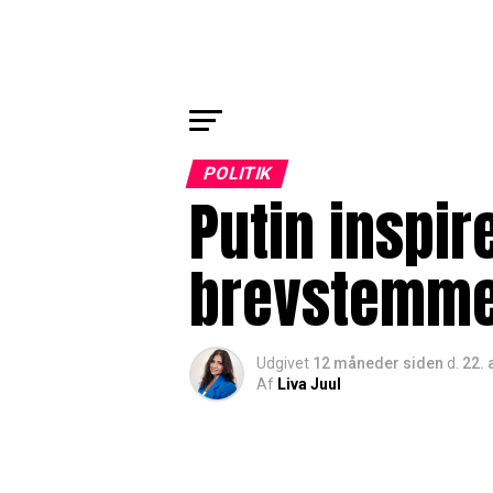
POLITIK
Putin inspir
brevstemmer
Udgivet
12 måneder siden
d.
22. 
Af
Liva Juul