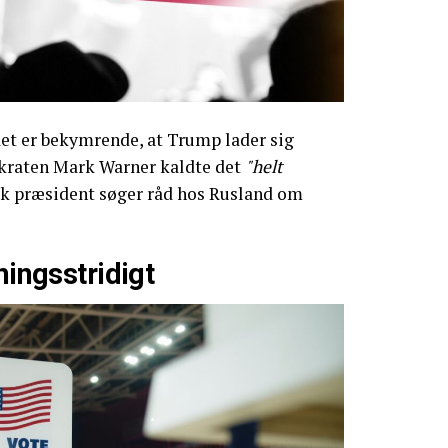
det er bekymrende, at Trump lader sig
okraten Mark Warner kaldte det
"helt
sk præsident søger råd hos Rusland om
ningsstridigt