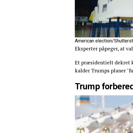
American election/Shutters
Eksperter påpeger, at va
Et præsidentielt dekret k
kalder Trumps planer "f
Trump forbered