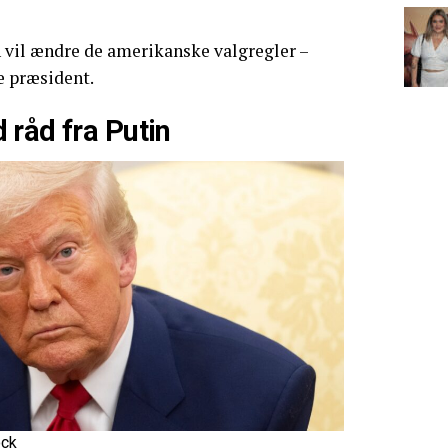
n vil ændre de amerikanske valgregler –
e præsident.
 råd fra Putin
ock