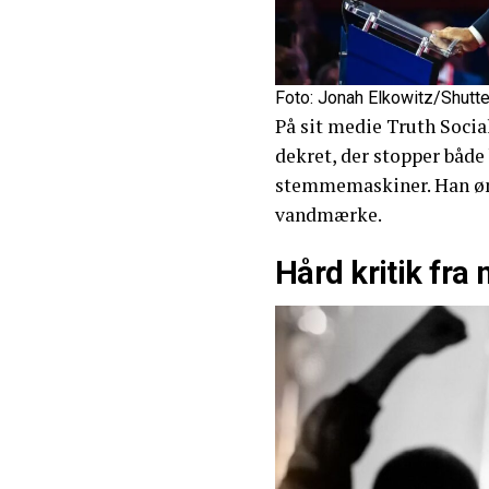
Foto: Jonah Elkowitz/Shutt
På sit medie Truth Socia
dekret, der stopper båd
stemmemaskiner. Han øn
vandmærke.
Hård kritik fr