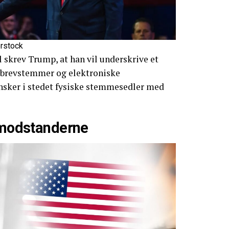
erstock
l skrev Trump, at han vil underskrive et
e brevstemmer og elektroniske
sker i stedet fysiske stemmesedler med
a modstanderne