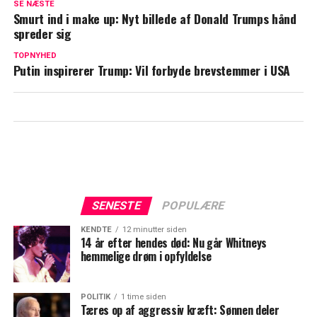
SE NÆSTE
Smurt ind i make up: Nyt billede af Donald Trumps hånd
Sandheden om Donald Trump og
spreder sig
Melanias ægteskab: "Hun hader ham"
TOPNYHED
Putin inspirerer Trump: Vil forbyde brevstemmer i USA
SENESTE
POPULÆRE
KENDTE
12 minutter siden
14 år efter hendes død: Nu går Whitneys
hemmelige drøm i opfyldelse
POLITIK
1 time siden
Tæres op af aggressiv kræft: Sønnen deler