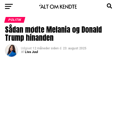
POLITIK
Sådan mødte Melania og Donald
Trump hinanden
Udgivet
12 måneder siden
d.
23. august 2025
Af
Liva Juul