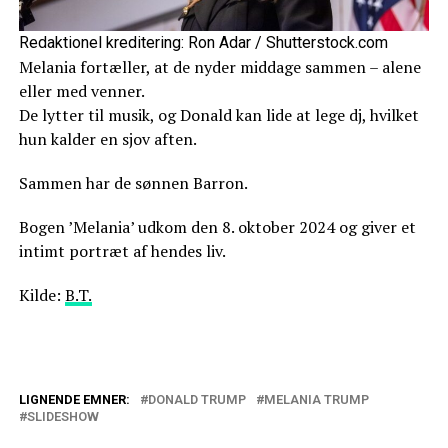
Redaktionel kreditering: Ron Adar / Shutterstock.com
Melania fortæller, at de nyder middage sammen – alene
eller med venner.
De lytter til musik, og Donald kan lide at lege dj, hvilket
hun kalder en sjov aften.
Sammen har de sønnen Barron.
Bogen ’Melania’ udkom den 8. oktober 2024 og giver et
intimt portræt af hendes liv.
Kilde:
B.T.
LIGNENDE EMNER:
DONALD TRUMP
MELANIA TRUMP
SLIDESHOW
Biografi hævder at Donald Trump og
Melania er separeret