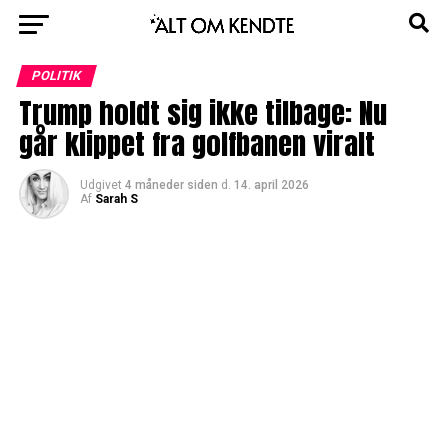
POLITIK
Trump holdt sig ikke tilbage: Nu
går klippet fra golfbanen viralt
Udgivet
4 måneder siden
d.
14. april 2026
Af
Sarah S