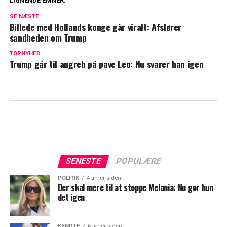
LIGNENDE EMNER:
Det er rigtigt nok: Nu bekræfter Mette
SE NÆSTE
Frederiksen
Billede med Hollands konge går viralt: Afslører
sandheden om Trump
Mette Frederiksen smider bombe: Skal
TOPNYHED
helst ske inden næste valg
Trump går til angreb på pave Leo: Nu svarer han igen
SENESTE
POPULÆRE
POLITIK
4 timer siden
Der skal mere til at stoppe Melania: Nu gør hun
det igen
KENDTE
6 timer siden