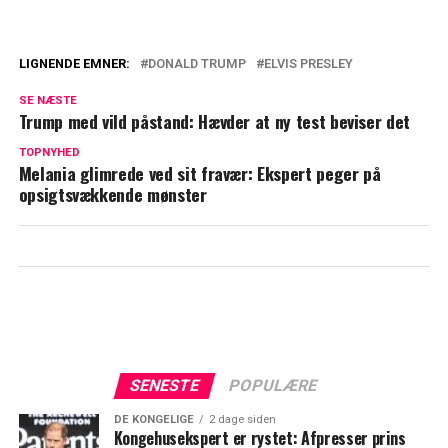
LIGNENDE EMNER:
DONALD TRUMP
ELVIS PRESLEY
Donald Trump langer ud efter Julia
SE NÆSTE
Roberts: 'Vil væmme sig'
Trump med vild påstand: Hævder at ny test beviser det
Mette Frederiksen ønsker Trump tillykke:
TOPNYHED
Melania glimrede ved sit fravær: Ekspert peger på
Her er hendes ord
opsigtsvækkende mønster
SENESTE
POPULÆRE
DE KONGELIGE
2 dage siden
Kongehusekspert er rystet: Afpresser prins