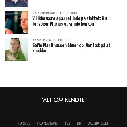
DE KONGELIGE
4 timer siden
Vil ikke være spærret inde på slottet: Nu
forsøger Marius at smide lænken
KENDTE
5 timer siden
Sofie Martinussen åbner op: Var tæt på at
knække
FORSIDE
VILD MED DANS
TV2
DR
BADEHOTELLET