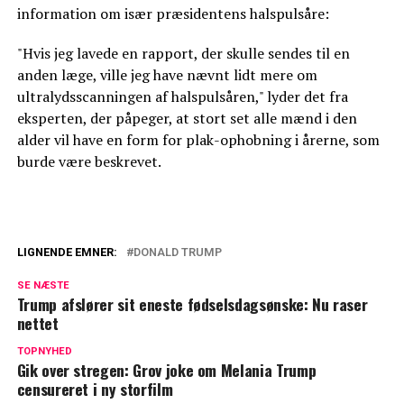
information om især præsidentens halspulsåre:
"Hvis jeg lavede en rapport, der skulle sendes til en
anden læge, ville jeg have nævnt lidt mere om
ultralydsscanningen af halspulsåren," lyder det fra
eksperten, der påpeger, at stort set alle mænd i den
alder vil have en form for plak-ophobning i årerne, som
burde være beskrevet.
LIGNENDE EMNER:
DONALD TRUMP
Donald Trump langer ud efter Julia
SE NÆSTE
Roberts: 'Vil væmme sig'
Trump afslører sit eneste fødselsdagsønske: Nu raser
nettet
Mette Frederiksen ønsker Trump tillykke:
TOPNYHED
Her er hendes ord
Gik over stregen: Grov joke om Melania Trump
censureret i ny storfilm