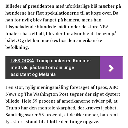
Billeder af præsidenten med uforklarlige blå mærker på
hænderne har fået spekulationerne til at koge over. Da
han for nylig blev fanget på kamera, mens han
tilsyneladende blundede midt under de store NBA-
finaler i basketball, blev der for alvor hældt benzin på
bålet. Og det kan mærkes hos den amerikanske
befolkning.
LÆS OGSÅ
Trump chokerer: Kommer
med vild påstand om sin unge
assistent og Melania
I en stor, nylig meningsmåling foretaget af Ipsos, ABC
News og The Washington Post tegner der sig et dystert
billede: Hele 59 procent af amerikanerne tvivler på, at
Trump har den mentale skarphed, der kræves i jobbet.
Samtidig svarer 55 procent, at de ikke mener, han rent
fysisk er i stand til at løfte den tunge opgave.