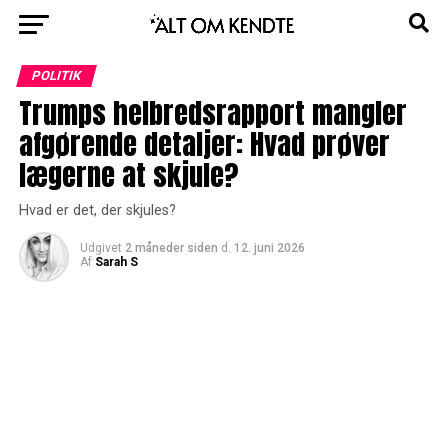
POLITIK
Trumps helbredsrapport mangler
afgørende detaljer: Hvad prøver
lægerne at skjule?
Hvad er det, der skjules?
Udgivet
2 måneder siden
d.
12. juni 2026
Af
Sarah S