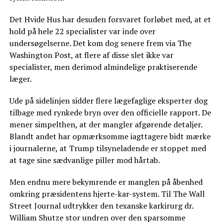
Det Hvide Hus har desuden forsvaret forløbet med, at et
hold på hele 22 specialister var inde over
undersøgelserne. Det kom dog senere frem via The
Washington Post, at flere af disse slet ikke var
specialister, men derimod almindelige praktiserende
læger.
Ude på sidelinjen sidder flere lægefaglige eksperter dog
tilbage med rynkede bryn over den officielle rapport. De
mener simpelthen, at der mangler afgørende detaljer.
Blandt andet har opmærksomme iagttagere bidt mærke
i journalerne, at Trump tilsyneladende er stoppet med
at tage sine sædvanlige piller mod hårtab.
Men endnu mere bekymrende er manglen på åbenhed
omkring præsidentens hjerte-kar-system. Til The Wall
Street Journal udtrykker den texanske karkirurg dr.
William Shutze stor undren over den sparsomme