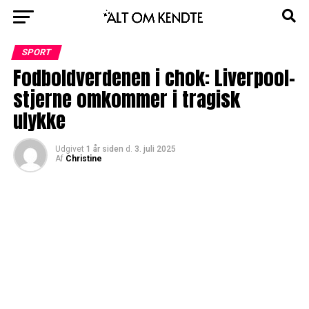
SPORT
Fodboldverdenen i chok: Liverpool-
stjerne omkommer i tragisk
ulykke
Udgivet
1 år siden
d.
3. juli 2025
Af
Christine