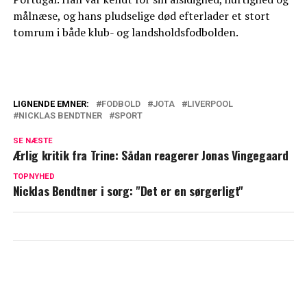
målnæse, og hans pludselige død efterlader et stort
tomrum i både klub- og landsholdsfodbolden.
LIGNENDE EMNER:
FODBOLD
JOTA
LIVERPOOL
NICKLAS BENDTNER
SPORT
Nicklas Bendtner i sorg: "Det er en
sørgerligt"
SE NÆSTE
Ærlig kritik fra Trine: Sådan reagerer Jonas Vingegaard
Babylykke på fodboldlandsholdet: Skal
TOPNYHED
være far
Nicklas Bendtner i sorg: "Det er en sørgerligt"