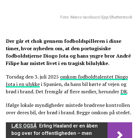
Foto: Marco Iacobucci Epp/Shutterstock
Der går et chok gennem fodboldspilleren i disse
timer, hvor nyheden om, at den
portugisiske
fodboldstjerne Diogo Jota og hans yngre bror André
Filipe har mistet livet i en tragisk bilulykke.
Torsdag den 3. juli 2025
omkom fodboldtalentet Diogo
Jota i en ulykke
i Spanien, da hans bil kørte af vejen og
brød i brand. Det fremgår af flere medier, herunder
DR
.
Ifølge lokale myndigheder mistede brødrene kontrollen
over deres bil, der brød i brand. Begge omkom på stedet.
LÆS OGSÅ
Erling Haaland er en åben
bog over for offentligheden – men