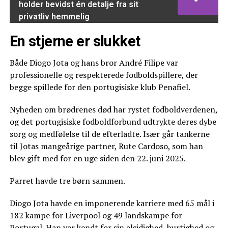
holder bevidst én detalje fra sit
privatliv hemmelig
En stjerne er slukket
Både Diogo Jota og hans bror André Filipe var
professionelle og respekterede fodboldspillere, der
begge spillede for den portugisiske klub Penafiel.
Nyheden om brødrenes død har rystet fodboldverdenen,
og det portugisiske fodboldforbund udtrykte deres dybe
sorg og medfølelse til de efterladte. Især går tankerne
til Jotas mangeårige partner, Rute Cardoso, som han
blev gift med for en uge siden den 22. juni 2025.
Parret havde tre børn sammen.
Diogo Jota havde en imponerende karriere med 65 mål i
182 kampe for Liverpool og 49 landskampe for
Portugal. Han var kendt for sin alsidighed, hurtighed og