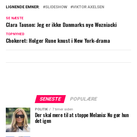
LIGNENDE EMNER:
SLIDESHOW
VIKTOR AXELSEN
Viktor Axelsen efter skilsmisse-afsløring:
SE NÆSTE
Melder ud om fremtiden
Clara Tauson: Jeg er ikke Danmarks nye Wozniacki
Viktor Axelsen giver ekskonen
TOPNYHED
Chokeret: Holger Rune knust i New York-drama
millionrabat på bolig
SENESTE
POPULÆRE
POLITIK
7 timer siden
Der skal mere til at stoppe Melania: Nu gør hun
det igen