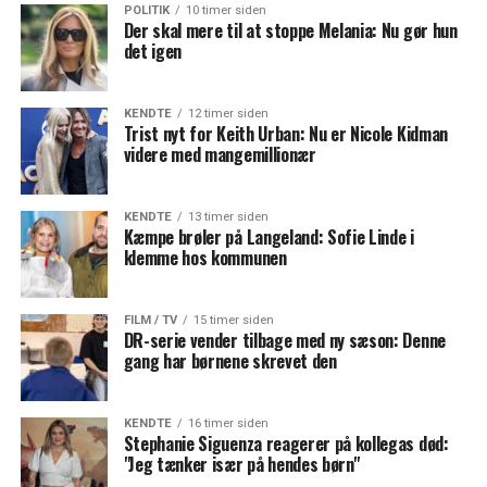
POLITIK
10 timer siden
Der skal mere til at stoppe Melania: Nu gør hun
det igen
KENDTE
12 timer siden
Trist nyt for Keith Urban: Nu er Nicole Kidman
videre med mangemillionær
KENDTE
13 timer siden
Kæmpe brøler på Langeland: Sofie Linde i
klemme hos kommunen
FILM / TV
15 timer siden
DR-serie vender tilbage med ny sæson: Denne
gang har børnene skrevet den
KENDTE
16 timer siden
Stephanie Siguenza reagerer på kollegas død:
"Jeg tænker især på hendes børn"