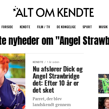
FORSIDE
KENDTE
FILM / TV
DE KONGELIGE
SPORT
MUSIK
te nyheder om "Angel Strawb
KENDTE
1 år siden
Nu afslører Dick og
Angel Strawbridge
det: Efter 10 år er
det sket
Parret, der blev
landskendt gennem