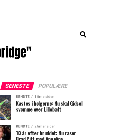
ridge"
SENESTE
POPULÆRE
KENDTE
1 time siden
Kastes i bølgerne: Nu skal Gidsel
svømme over Lillebælt
KENDTE
2 timer siden
10 år efter bruddet: Nu raser
Brad Pitt mod Angelina