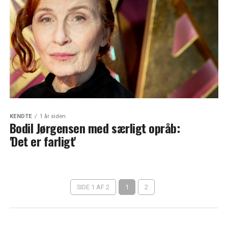
KENDTE
1 år siden
Bodil Jørgensen med særligt opråb:
'Det er farligt'
SIDE 1 AF 2
1
2