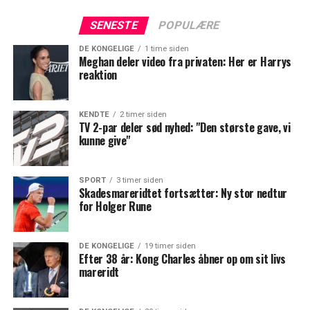
SENESTE
POPULÆRE
DE KONGELIGE
1 time siden
Meghan deler video fra privaten: Her er Harrys
reaktion
KENDTE
2 timer siden
TV 2-par deler sød nyhed: "Den største gave, vi
kunne give"
SPORT
3 timer siden
Skadesmareridtet fortsætter: Ny stor nedtur
for Holger Rune
DE KONGELIGE
19 timer siden
Efter 38 år: Kong Charles åbner op om sit livs
mareridt