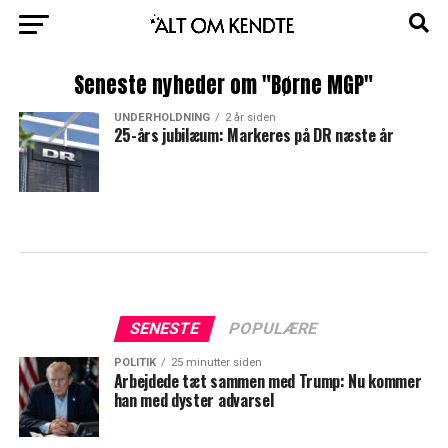
Seneste nyheder om "Børne MGP"
UNDERHOLDNING
2 år siden
25-års jubilæum: Markeres på DR næste år
SENESTE
POPULÆRE
POLITIK
25 minutter siden
Arbejdede tæt sammen med Trump: Nu kommer
han med dyster advarsel