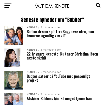
Seneste nyheder om "Bubber"
KENDTE
3 måneder siden
Bubber drama splitter: Begge var utro, men
hvem var egentlig værst?
KENDTE
4 måneder siden
22 år yngre kæreste: Nu tager Christina Ibsen
næste skridt
KENDTE
5 måneder siden
Bubber satser på YouTube med personligt
projekt
KENDTE
7 måneder siden
Afslører Bubbers løn: Så meget tjener han