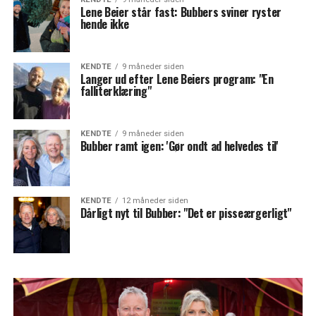
Lene Beier står fast: Bubbers sviner ryster
hende ikke
KENDTE
9 måneder siden
Langer ud efter Lene Beiers program: "En
falliterklæring"
KENDTE
9 måneder siden
Bubber ramt igen: 'Gør ondt ad helvedes til'
KENDTE
12 måneder siden
Dårligt nyt til Bubber: "Det er pisseærgerligt"