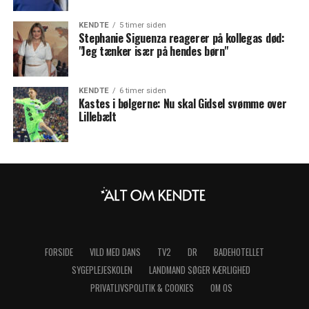
KENDTE
5 timer siden
Stephanie Siguenza reagerer på kollegas død:
"Jeg tænker især på hendes børn"
KENDTE
6 timer siden
Kastes i bølgerne: Nu skal Gidsel svømme over
Lillebælt
FORSIDE
VILD MED DANS
TV2
DR
BADEHOTELLET
SYGEPLEJESKOLEN
LANDMAND SØGER KÆRLIGHED
PRIVATLIVSPOLITIK & COOKIES
OM OS