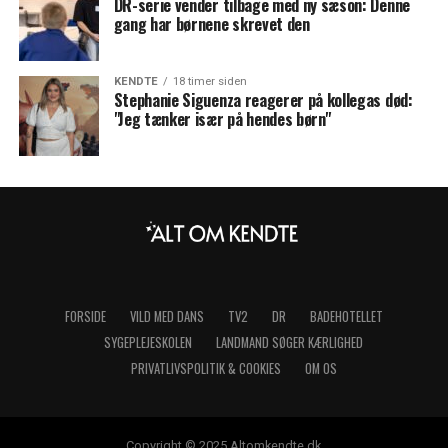
DR-serie vender tilbage med ny sæson: Denne
gang har børnene skrevet den
KENDTE
18 timer siden
Stephanie Siguenza reagerer på kollegas død:
"Jeg tænker især på hendes børn"
FORSIDE
VILD MED DANS
TV2
DR
BADEHOTELLET
SYGEPLEJESKOLEN
LANDMAND SØGER KÆRLIGHED
PRIVATLIVSPOLITIK & COOKIES
OM OS
Copyright © 2025 Altomkendte.dk