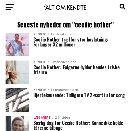
Seneste nyheder om "cecilie hother"
KENDTE
1 måned siden
Cecilie Hother træffer stor beslutning:
Forlanger 32 millioner
KENDTE
8 måneder siden
Cecilie Hother: Følgerne hylder hendes friske
frisure
KENDTE
11 måneder siden
Hjerteknusende: Tidligere TV 2-vært i stor sorg
LÆS MERE
2 år siden
Særlig dag for Cecilie Hother: Kunne ikke holde
tårerne tilbage