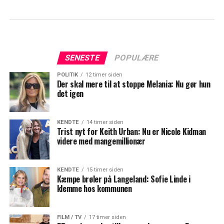
SENESTE
POPULÆRE
POLITIK
12 timer siden
Der skal mere til at stoppe Melania: Nu gør hun
det igen
KENDTE
14 timer siden
Trist nyt for Keith Urban: Nu er Nicole Kidman
videre med mangemillionær
KENDTE
15 timer siden
Kæmpe brøler på Langeland: Sofie Linde i
klemme hos kommunen
FILM / TV
17 timer siden