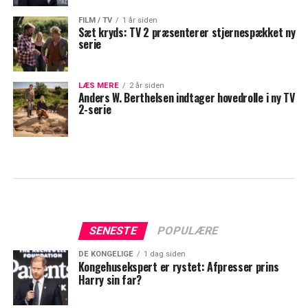
FILM / TV
1 år siden
Sæt kryds: TV 2 præsenterer stjernespækket ny
serie
LÆS MERE
2 år siden
Anders W. Berthelsen indtager hovedrolle i ny TV
2-serie
SENESTE
POPULÆRE
DE KONGELIGE
1 dag siden
Kongehusekspert er rystet: Afpresser prins
Harry sin far?