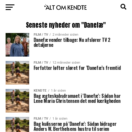
Seneste nyheder om "Danefæ"
FILM / TV
2 måneder siden
Danefæ vender tilbage: Nu afslører TV 2
detaljerne
FILM / TV
12 måneder siden
Forfatter løfter sløret for ’Danefæ’s fremtid
KENDTE
1 år siden
Bag ægteskabsdramaet i 'Danefæ': Sådan har
Lene Maria Christensen det med kærligheden
FILM / TV
1 år siden
Bag kulisserne på 'Danefæ': Sådan bidrager
Anders W. Berthelsens hustru til serien