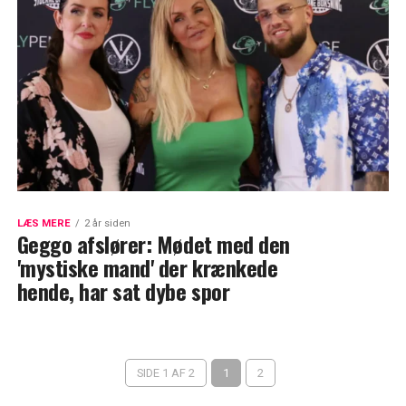
LÆS MERE
2 år siden
Geggo afslører: Mødet med den
'mystiske mand' der krænkede
hende, har sat dybe spor
SIDE 1 AF 2
1
2