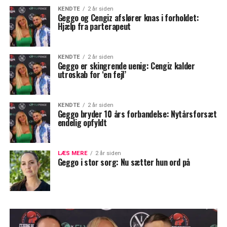
KENDTE
2 år siden
Geggo og Cengiz afslører knas i forholdet:
Hjælp fra parterapeut
KENDTE
2 år siden
Geggo er skingrende uenig: Cengiz kalder
utroskab for ‘en fejl’
KENDTE
2 år siden
Geggo bryder 10 års forbandelse: Nytårsforsæt
endelig opfyldt
LÆS MERE
2 år siden
Geggo i stor sorg: Nu sætter hun ord på