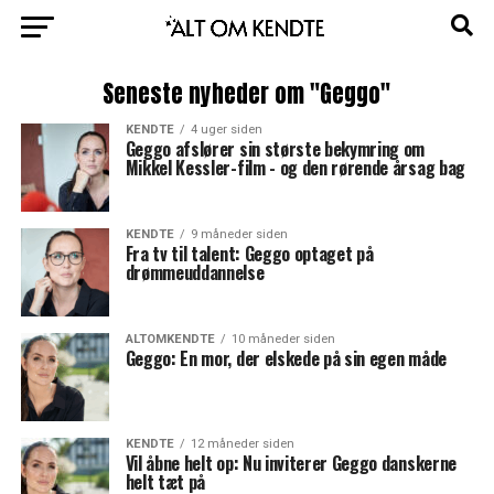
Seneste nyheder om "Geggo"
KENDTE
4 uger siden
Geggo afslører sin største bekymring om
Mikkel Kessler-film - og den rørende årsag bag
KENDTE
9 måneder siden
Fra tv til talent: Geggo optaget på
drømmeuddannelse
ALTOMKENDTE
10 måneder siden
Geggo: En mor, der elskede på sin egen måde
KENDTE
12 måneder siden
Vil åbne helt op: Nu inviterer Geggo danskerne
helt tæt på