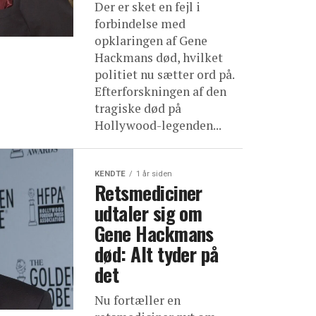
Der er sket en fejl i
forbindelse med
opklaringen af Gene
Hackmans død, hvilket
politiet nu sætter ord på.
Efterforskningen af den
tragiske død på
Hollywood-legenden...
KENDTE
1 år siden
Retsmediciner
udtaler sig om
Gene Hackmans
død: Alt tyder på
det
Nu fortæller en