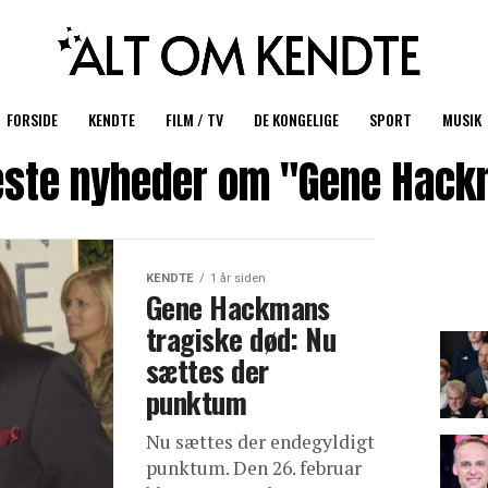
FORSIDE
KENDTE
FILM / TV
DE KONGELIGE
SPORT
MUSIK
ste nyheder om "Gene Hac
KENDTE
1 år siden
Gene Hackmans
tragiske død: Nu
sættes der
punktum
Nu sættes der endegyldigt
punktum. Den 26. februar