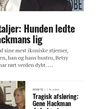
taljer: Hunden ledte
ackmans lig
f sine mest ikoniske stjerner,
, han og hans hustru, Betsy
har rørt verden dybt....
KENDTE
1 år siden
Tragisk afsløring:
Gene Hackman