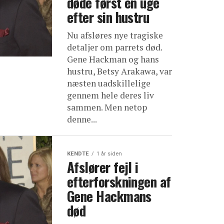
døde først en uge
efter sin hustru
Nu afsløres nye tragiske
detaljer om parrets død.
Gene Hackman og hans
hustru, Betsy Arakawa, var
næsten uadskillelige
gennem hele deres liv
sammen. Men netop
denne...
KENDTE
1 år siden
Afslører fejl i
efterforskningen af
Gene Hackmans
død