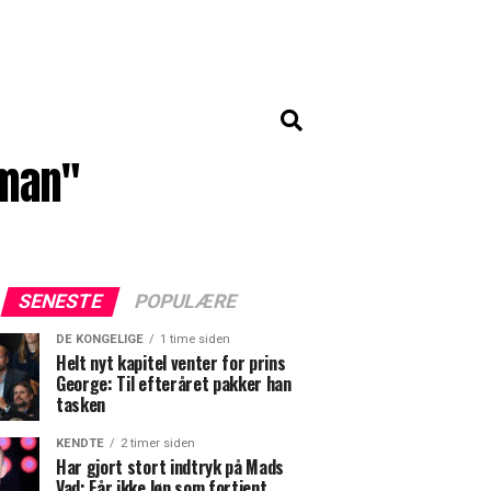
kman"
SENESTE
POPULÆRE
DE KONGELIGE
1 time siden
Helt nyt kapitel venter for prins
George: Til efteråret pakker han
tasken
KENDTE
2 timer siden
Har gjort stort indtryk på Mads
Vad: Får ikke løn som fortjent