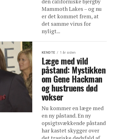
den californiske bjergby
Mammoth Lakes – og nu
er det kommet frem, at
det samme virus for
nyligt...
KENDTE
1 år siden
Læge med vild
påstand: Mystikken
om Gene Hackman
og hustruens død
vokser
Nu kommer en læge med
en ny påstand. En ny
opsigtsvækkende påstand
har kastet skygger over
det tragiske dødsfald af