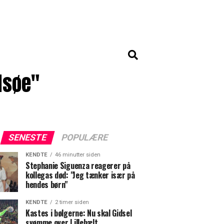
lsøe"
SENESTE
POPULÆRE
KENDTE
46 minutter siden
Stephanie Siguenza reagerer på
kollegas død: "Jeg tænker især på
hendes børn"
KENDTE
2 timer siden
Kastes i bølgerne: Nu skal Gidsel
svømme over Lillebælt