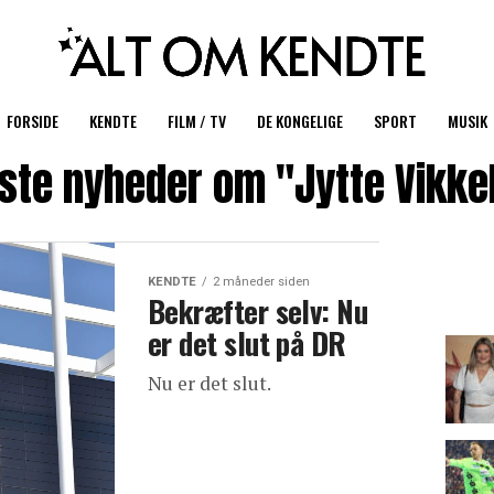
FORSIDE
KENDTE
FILM / TV
DE KONGELIGE
SPORT
MUSIK
ste nyheder om "Jytte Vikke
KENDTE
2 måneder siden
Bekræfter selv: Nu
er det slut på DR
Nu er det slut.