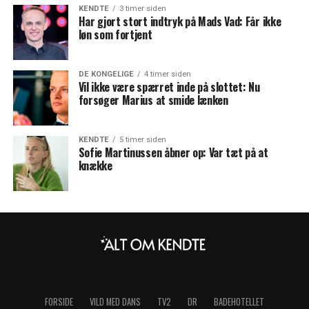
KENDTE
3 timer siden
Har gjort stort indtryk på Mads Vad: Får ikke
løn som fortjent
DE KONGELIGE
4 timer siden
Vil ikke være spærret inde på slottet: Nu
forsøger Marius at smide lænken
KENDTE
5 timer siden
Sofie Martinussen åbner op: Var tæt på at
knække
FORSIDE
VILD MED DANS
TV2
DR
BADEHOTELLET