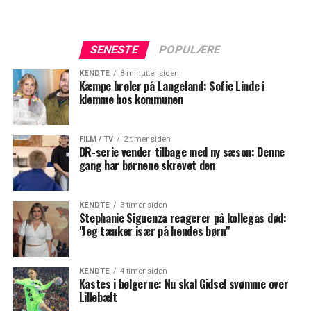
SENESTE
POPULÆRE
KENDTE
8 minutter siden
Kæmpe brøler på Langeland: Sofie Linde i
klemme hos kommunen
FILM / TV
2 timer siden
DR-serie vender tilbage med ny sæson: Denne
gang har børnene skrevet den
KENDTE
3 timer siden
Stephanie Siguenza reagerer på kollegas død:
"Jeg tænker især på hendes børn"
KENDTE
4 timer siden
Kastes i bølgerne: Nu skal Gidsel svømme over
Lillebælt