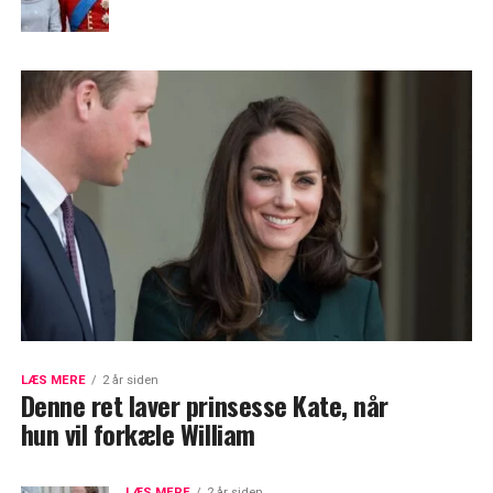
LÆS MERE
2 år siden
Denne ret laver prinsesse Kate, når
hun vil forkæle William
LÆS MERE
2 år siden