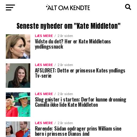
Seneste nyheder om "Kate Middleton"
LÆS MERE
2 år siden
Vidste du det? Her er Kate Middletons
yndlingssnack
LÆS MERE
2 år siden
AFSLØRET: Dette er prinsesse Kates yndlings
Tv-serie
LÆS MERE
2 år siden
Slog gnister i starten: Derfor kunne dronning
Camilla ikke lide Kate Middleton
LÆS MERE
2 år siden
Rørende: Sådan opdrager prins William sine
børn i prinsesse Dianas ånd