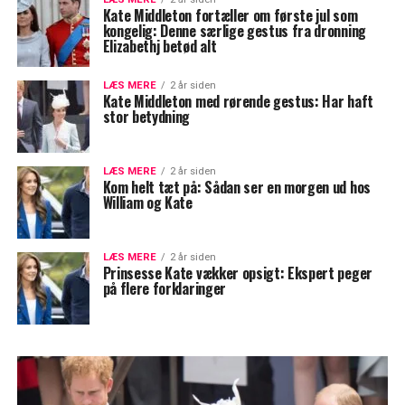
Kate Middleton fortæller om første jul som
kongelig: Denne særlige gestus fra dronning
Elizabethj betød alt
LÆS MERE
2 år siden
Kate Middleton med rørende gestus: Har haft
stor betydning
LÆS MERE
2 år siden
Kom helt tæt på: Sådan ser en morgen ud hos
William og Kate
LÆS MERE
2 år siden
Prinsesse Kate vækker opsigt: Ekspert peger
på flere forklaringer