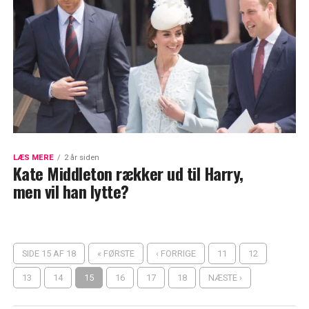
LÆS MERE
2 år siden
Kate Middleton rækker ud til Harry,
men vil han lytte?
SIDE 15 AF 18
« FØRSTE
‹ FORRIGE
11
12
13
14
15
16
17
18
NÆSTE ›