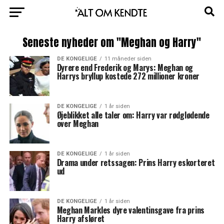
Seneste nyheder om "Meghan og Harry"
DE KONGELIGE
11 måneder siden
Dyrere end Frederik og Marys: Meghan og
Harrys bryllup kostede 272 millioner kroner
DE KONGELIGE
1 år siden
Øjeblikket alle taler om: Harry var rødglødende
over Meghan
DE KONGELIGE
1 år siden
Drama under retssagen: Prins Harry eskorteret
ud
DE KONGELIGE
1 år siden
Meghan Markles dyre valentinsgave fra prins
Harry afsløret