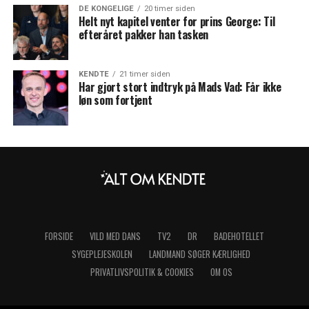
DE KONGELIGE
20 timer siden
Helt nyt kapitel venter for prins George: Til
efteråret pakker han tasken
KENDTE
21 timer siden
Har gjort stort indtryk på Mads Vad: Får ikke
løn som fortjent
FORSIDE
VILD MED DANS
TV2
DR
BADEHOTELLET
SYGEPLEJESKOLEN
LANDMAND SØGER KÆRLIGHED
PRIVATLIVSPOLITIK & COOKIES
OM OS