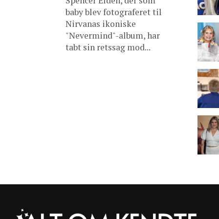
Spencer Elden, der som
baby blev fotograferet til
Nirvanas ikoniske
"Nevermind"-album, har
tabt sin retssag mod...