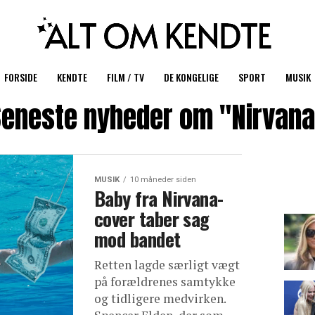
FORSIDE
KENDTE
FILM / TV
DE KONGELIGE
SPORT
MUSIK
Seneste nyheder om "Nirvana
MUSIK
10 måneder siden
Baby fra Nirvana-
cover taber sag
mod bandet
Retten lagde særligt vægt
på forældrenes samtykke
og tidligere medvirken.