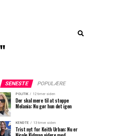
"
SENESTE
POPULÆRE
POLITIK
12 timer siden
Der skal mere til at stoppe
Melania: Nu gør hun det igen
KENDTE
13 timer siden
Trist nyt for Keith Urban: Nu er
Nicole Kidman videre med