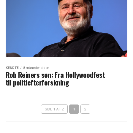
KENDTE
8 måneder siden
Rob Reiners søn: Fra Hollywoodfest
til politiefterforskning
SIDE 1 AF 2
1
2