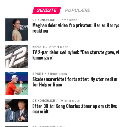
SENESTE
POPULÆRE
DE KONGELIGE
1 time siden
Meghan deler video fra privaten: Her er Harrys
reaktion
KENDTE
2 timer siden
TV 2-par deler sød nyhed: "Den største gave, vi
kunne give"
SPORT
3 timer siden
Skadesmareridtet fortsætter: Ny stor nedtur
for Holger Rune
DE KONGELIGE
19 timer siden
Efter 38 år: Kong Charles åbner op om sit livs
mareridt