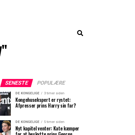
y"
SENESTE
POPULÆRE
DE KONGELIGE
3 timer siden
Kongehusekspert er rystet:
Afpresser prins Harry sin far?
DE KONGELIGE
5 timer siden
Nyt kapitel venter: Kate kæmper
for at beskytte prins George