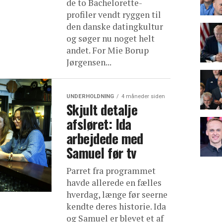
de to Bachelorette-
profiler vendt ryggen til
den danske datingkultur
og søger nu noget helt
andet. For Mie Borup
Jørgensen...
UNDERHOLDNING
4 måneder siden
Skjult detalje
afsløret: Ida
arbejdede med
Samuel før tv
Parret fra programmet
havde allerede en fælles
hverdag, længe før seerne
kendte deres historie. Ida
og Samuel er blevet et af