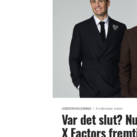
UNDERHOLDNING
4 måneder siden
Var det slut? N
X Factors fremt