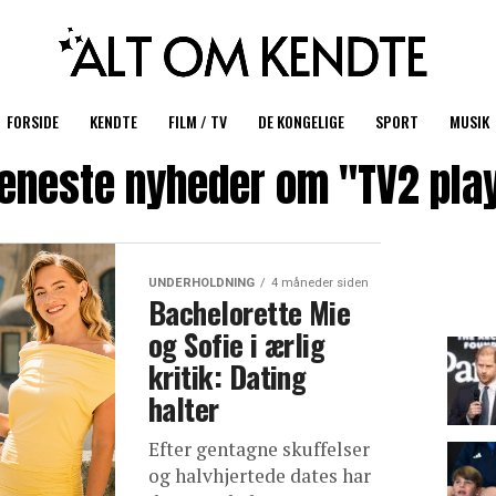
FORSIDE
KENDTE
FILM / TV
DE KONGELIGE
SPORT
MUSIK
eneste nyheder om "TV2 pla
UNDERHOLDNING
4 måneder siden
Bachelorette Mie
og Sofie i ærlig
kritik: Dating
halter
Efter gentagne skuffelser
og halvhjertede dates har