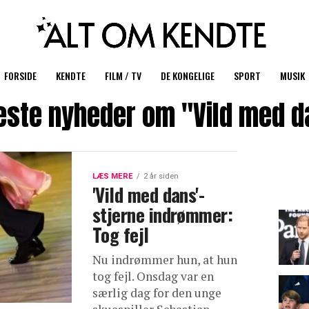
FORSIDE
KENDTE
FILM / TV
DE KONGELIGE
SPORT
MUSIK
este nyheder om "Vild med d
LÆS MERE
2 år siden
'Vild med dans'-
stjerne indrømmer:
Tog fejl
Nu indrømmer hun, at hun
tog fejl. Onsdag var en
særlig dag for den unge