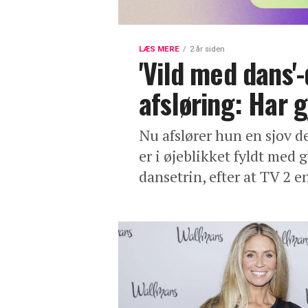
LÆS MERE
2 år siden
'Vild med dans
afsløring: Har g
Nu afslører hun en sjov 
er i øjeblikket fyldt med
dansetrin, efter at TV 2 