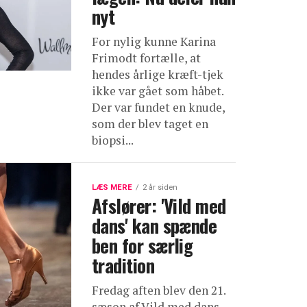
nyt
For nylig kunne Karina
Frimodt fortælle, at
hendes årlige kræft-tjek
ikke var gået som håbet.
Der var fundet en knude,
som der blev taget en
biopsi...
LÆS MERE
2 år siden
Afslører: 'Vild med
dans' kan spænde
ben for særlig
tradition
Fredag aften blev den 21.
sæson af Vild med dans