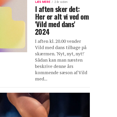
LÆS MERE
2 år siden
I aften sker det:
Her er alt vi ved om
'Vild med dans'
2024
I aften kl. 20.00 vender
Vild med dans tilbage på
skærmen. 'Nyt, nyt, nyt!'
Sådan kan man næsten
beskrive denne års
kommende sæson af Vild
med...