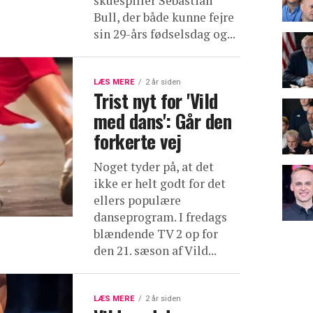
skuespiller Sebastian
Bull, der både kunne fejre
sin 29-års fødselsdag og...
LÆS MERE
2 år siden
Trist nyt for 'Vild
med dans': Går den
forkerte vej
Noget tyder på, at det
ikke er helt godt for det
ellers populære
danseprogram. I fredags
blændende TV 2 op for
den 21. sæson af Vild...
LÆS MERE
2 år siden