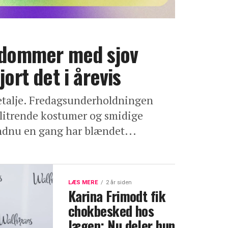
'-dommer med sjov
jort det i årevis
detalje. Fredagsunderholdningen
 glitrende kostumer og smidige
endnu en gang har blændet...
LÆS MERE
2 år siden
Karina Frimodt fik
chokbesked hos
lægen: Nu deler hun