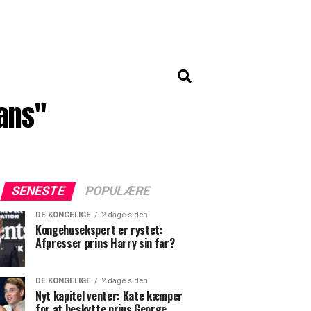
ans"
SENESTE
POPULÆRE
DE KONGELIGE
2 dage siden
Kongehusekspert er rystet:
Afpresser prins Harry sin far?
DE KONGELIGE
2 dage siden
Nyt kapitel venter: Kate kæmper
for at beskytte prins George