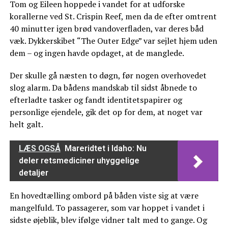
Tom og Eileen hoppede i vandet for at udforske
korallerne ved St. Crispin Reef, men da de efter omtrent
40 minutter igen brød vandoverfladen, var deres båd
væk. Dykkerskibet “The Outer Edge” var sejlet hjem uden
dem – og ingen havde opdaget, at de manglede.
Der skulle gå næsten to døgn, før nogen overhovedet
slog alarm. Da bådens mandskab til sidst åbnede to
efterladte tasker og fandt identitetspapirer og
personlige ejendele, gik det op for dem, at noget var
helt galt.
LÆS OGSÅ
Mareridtet i Idaho: Nu
deler retsmediciner uhyggelige
detaljer
En hovedtælling ombord på båden viste sig at være
mangelfuld. To passagerer, som var hoppet i vandet i
sidste øjeblik, blev ifølge vidner talt med to gange. Og