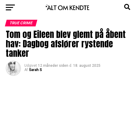
TRUE CRIME
Tom og Eileen blev glemt på åbent
hav: Dagbog afslører rystende
tanker
Udgivet
12 måneder siden
d.
18. august 2025
Af
Sarah S