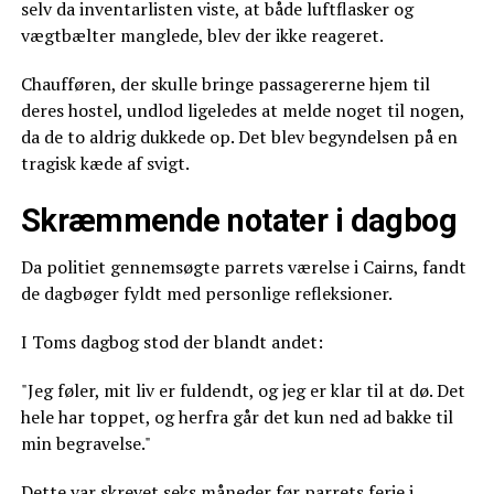
selv da inventarlisten viste, at både luftflasker og
vægtbælter manglede, blev der ikke reageret.
Chaufføren, der skulle bringe passagererne hjem til
deres hostel, undlod ligeledes at melde noget til nogen,
da de to aldrig dukkede op. Det blev begyndelsen på en
tragisk kæde af svigt.
Skræmmende notater i dagbog
Da politiet gennemsøgte parrets værelse i Cairns, fandt
de dagbøger fyldt med personlige refleksioner.
I Toms dagbog stod der blandt andet:
"Jeg føler, mit liv er fuldendt, og jeg er klar til at dø. Det
hele har toppet, og herfra går det kun ned ad bakke til
min begravelse."
Dette var skrevet seks måneder før parrets ferie i