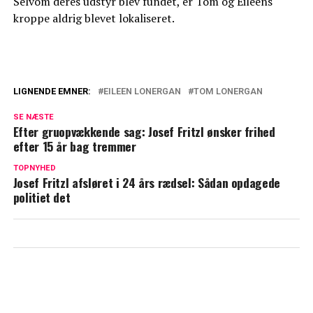
Selvom deres udstyr blev fundet, er Tom og Eileens
kroppe aldrig blevet lokaliseret.
LIGNENDE EMNER:
EILEEN LONERGAN
TOM LONERGAN
Chokerende detaljer: Det udelod Netflix i
SE NÆSTE
dokumentaren om Chris Watts
Efter gruopvækkende sag: Josef Fritzl ønsker frihed
efter 15 år bag tremmer
Intens eftersøgning: Er politiet på sporet
af nye beviser i Madeleine McCann-
TOPNYHED
Josef Fritzl afsløret i 24 års rædsel: Sådan opdagede
sagen?
politiet det