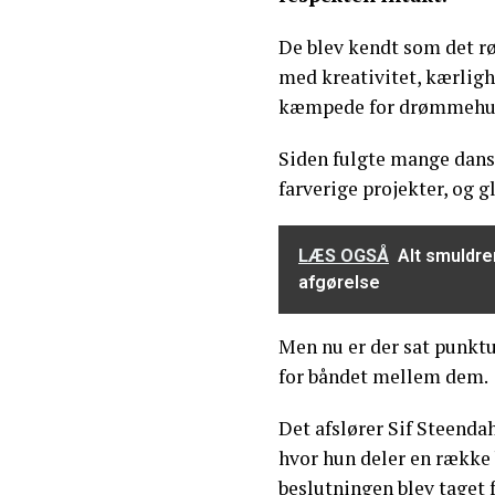
De blev kendt som det r
med kreativitet, kærligh
kæmpede for drømmehu
Siden fulgte mange dan
farverige projekter, og g
LÆS OGSÅ
Alt smuldre
afgørelse
Men nu er der sat punkt
for båndet mellem dem.
Det afslører Sif Steenda
hvor hun deler en række b
beslutningen blev taget 