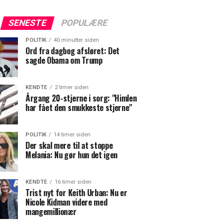
SENESTE
POPULÆRE
POLITIK
40 minutter siden
Ord fra dagbog afsløret: Det
sagde Obama om Trump
KENDTE
2 timer siden
Årgang 20-stjerne i sorg: "Himlen
har fået den smukkeste stjerne"
POLITIK
14 timer siden
Der skal mere til at stoppe
Melania: Nu gør hun det igen
KENDTE
16 timer siden
Trist nyt for Keith Urban: Nu er
Nicole Kidman videre med
mangemillionær