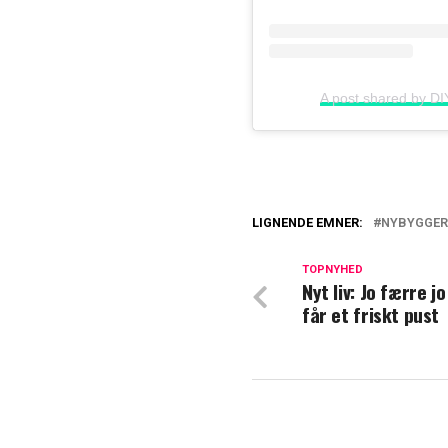
LIGNENDE EMNER:
NYBYGGER
TV 2 med stor ny
TOPNYHED
Nyt liv: Jo færre j
Sif Steendahl Gr
får et friskt pust
Sådan har livet 