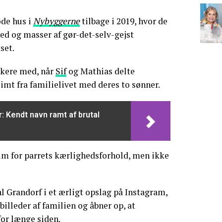
øde hus i
Nybyggerne
tilbage i 2019, hvor de
ed og masser af gør-det-selv-gejst
set.
skere med, når
Sif
og Mathias delte
limt fra familielivet med deres to sønner.
r: Kendt navn ramt af brutal
um for parrets kærlighedsforhold, men ikke
hl Grandorf i et ærligt opslag på Instagram,
illeder af familien og åbner op, at
for længe siden.