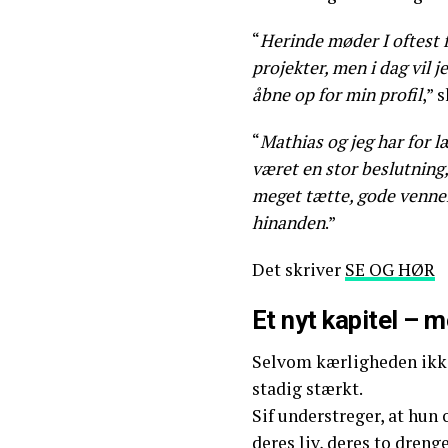
“
Herinde møder I oftest f
projekter, men i dag vil j
åbne op for min profil
,” 
“
Mathias og jeg har for l
været en stor beslutning,
meget tætte, gode venner
hinanden
.”
Det skriver
SE OG HØR
Et nyt kapitel –
Selvom kærligheden ikke
stadig stærkt.
Sif understreger, at hun 
deres liv, deres to dren