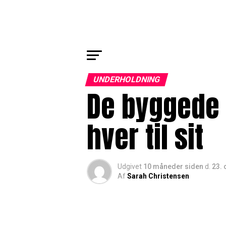
UNDERHOLDNING
De byggede 
hver til sit
Udgivet
10 måneder siden
d.
23. 
Af
Sarah Christensen