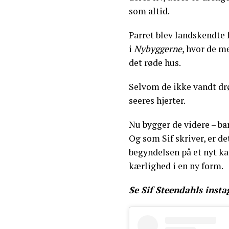
som altid.
Parret blev landskendte
i
Nybyggerne
, hvor de 
det røde hus.
Selvom de ikke vandt d
seeres hjerter.
Nu bygger de videre – bar
Og som Sif skriver, er d
begyndelsen på et nyt ka
kærlighed i en ny form.
Se Sif Steendahls inst