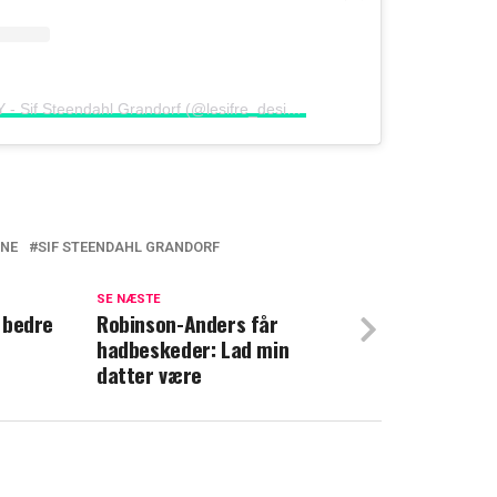
A post shared by DIY - Sif Steendahl Grandorf (@lesifre_design)
NE
SIF STEENDAHL GRANDORF
hed: Her vender 'Nybyggerne' tilbage
SE NÆSTE
o bedre
andorf er ny dommer i 'Nybyggerne':
Robinson-Anders får
hadbeskeder: Lad min
ændret sig, siden hun selv var med
datter være